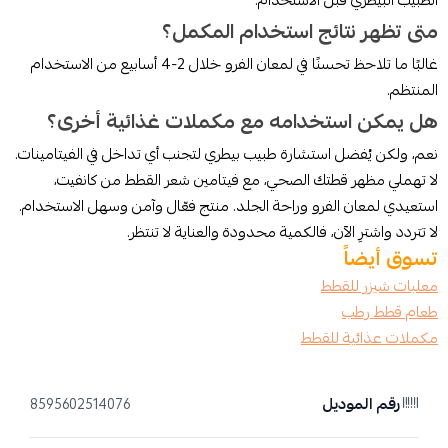
الطبيب البيطري قبل الاستخدام.
متى تظهر نتائج استخدام المكمل؟
غالبًا ما تلاحظ تحسنًا في لمعان الفرو خلال 2-4 أسابيع من الاستخدام
المنتظم.
هل يمكن استخدامه مع مكملات غذائية أخرى؟
نعم، ولكن يُفضل استشارة طبيب بيطري لتجنب أي تداخل في الفيتامينات.
لا تهملي مظهر قطتك الصحي، مع فيتامين شعر القطط من كانفيت،
استعيدي لمعان الفرو وراحة الجلد. منتج فعّال وآمن وسهل الاستخدام.
لا تتردد واشترِ الآن، فالكمية محدودة والعناية لا تنتظر.
تسوق أيضاً
معلبات شيزر للقطط
طعام قطط رطب
مكملات عذائية للقطط
رقم الموديل
8595602514076