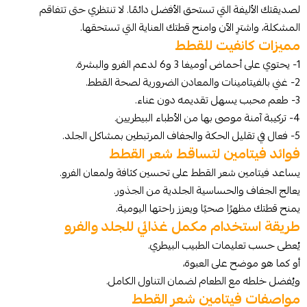
لصديقتك الأليفة التي تستحق الأفضل دائمًا. لا تنتظري حتى تتفاقم
المشكلة، واشترِ الآن وامنح قطتك العناية التي تستحقها.
مميزات كانفيت للقطط
1- يحتوي على أحماض أوميغا 3 و6 لدعم الفرو والبشرة.
2- غني بالفيتامينات والمعادن الضرورية لصحة القطط.
3- طعم محبب يسهل تقديمه دون عناء.
4- تركيبة آمنة موصى بها من الأطباء البيطريين.
5- فعال في تقليل الحكة والجفاف المرتبطين بمشاكل الجلد.
فوائد فيتامين لتساقط شعر القطط
يساعد فيتامين شعر القطط على تحسين كثافة ولمعان الفرو.
يعالج الجفاف والحساسية الجلدية من الجذور.
يمنح قطتك مظهرًا صحيًا ويعزز راحتها اليومية.
طريقة استخدام مكمل غذائي للجلد والفرو
يُعطى حسب تعليمات الطبيب البيطري.
أو كما هو موضح على العبوة،
ويُفضل خلطه مع الطعام لضمان التناول الكامل.
مواصفات فيتامين شعر القطط