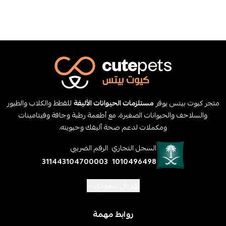
متجر كيوت بيتس يوفر
مستلزمات الحيوانات الأليفة
للقطط والكلاب والطيور
والسلاحف والحيوانات الصغيرة، مع أطعمة رطبة وجافة وفيتامينات
ومكملات لدعم صحة أليفك وحيويته.
السجل التجاري
الرقم الضريبي
311443104700003
1010496498
ريال سعودي
روابط مهمة