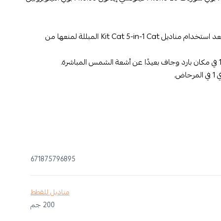
- تأكد دائمًا من إغلاق الغطاء بإحكام بعد استخدام مناديل Kit Cat 5-in-1 Cat المبللة لمنعها من
671875796895
مناديل للقطط
200 جم