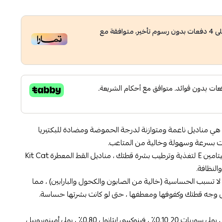
ى
4
دفعات بدون رسوم تأخير، متوافقة مع
ناديل القطط المعطرة كيت كات 5 في 1 هي مناديل ناعمة ومتوازنة لدرجة الحموضة ومضادة للبكتيريا
 بسرعة وسهولة وخالية من المتاعب.
محمل بمستخلص الصبار المهدئ وفيتامين E لتغذية وترطيب بشرة قطتك ، مناديل القط المعطرة Kit Cat
ناديل القطط المعطرة كيت كات 5 في 1 لا تسبب الحساسية (خالية من الصابون والكحول والبارابين) ، مما
ى وجه قطتك وكفوفها ومعطفها ، حتى لو كانت بشرتها حساسة.
أكوا 98.88٪ ، كلوريد بنزالكونيوم 0.11٪ ، بولي سوربات 20 0.10٪ ، فينوكسي إيثانول 0.80٪ ، بولي أمينوبروبيل