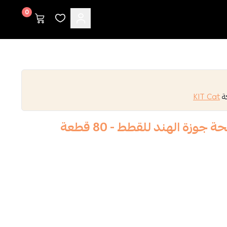
0
كة
KIT Cat