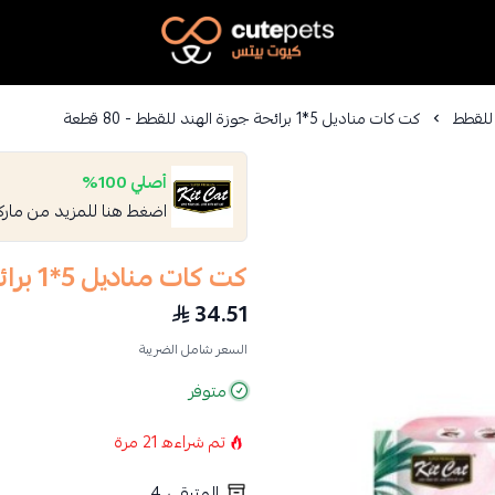
Cutepets
للقطط
كت كات مناديل 5*1 برائحة جوزة الهند للقطط - 80 قطعة
أصلي 100%
اضغط هنا للمزيد من مار
كت كات مناديل 5*1 برائحة جوزة الهند للقطط - 80 قطعة
34.51
السعر شامل الضريبة
متوفر
تم شراءه
21
مرة
المتبقي
4