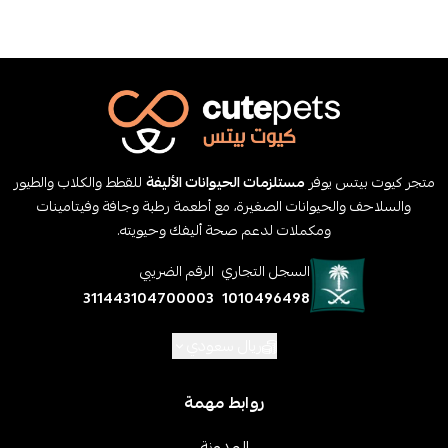
متجر كيوت بيتس يوفر
مستلزمات الحيوانات الأليفة
للقطط والكلاب والطيور
والسلاحف والحيوانات الصغيرة، مع أطعمة رطبة وجافة وفيتامينات
ومكملات لدعم صحة أليفك وحيويته.
السجل التجاري
الرقم الضريبي
311443104700003
1010496498
ريال سعودي
روابط مهمة
المدونة