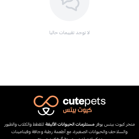
لا توجد تقييمات حاليا
متجر كيوت بيتس يوفر
مستلزمات الحيوانات الأليفة
للقطط والكلاب والطيور
والسلاحف والحيوانات الصغيرة، مع أطعمة رطبة وجافة وفيتامينات
ومكملات لدعم صحة أليفك وحيويته.