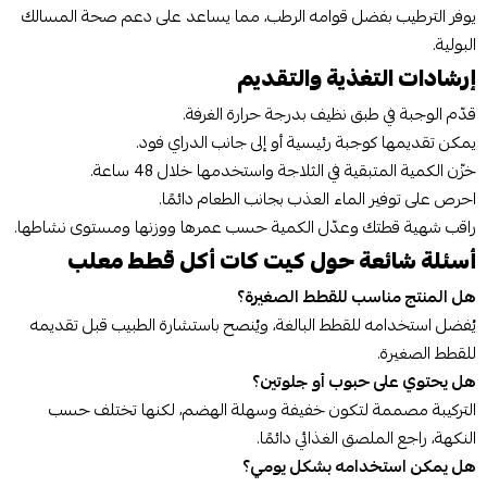
يوفر الترطيب بفضل قوامه الرطب، مما يساعد على دعم صحة المسالك
البولية.
إرشادات التغذية والتقديم
قدّم الوجبة في طبق نظيف بدرجة حرارة الغرفة.
يمكن تقديمها كوجبة رئيسية أو إلى جانب الدراي فود.
خزّن الكمية المتبقية في الثلاجة واستخدمها خلال 48 ساعة.
احرص على توفير الماء العذب بجانب الطعام دائمًا.
راقب شهية قطتك وعدّل الكمية حسب عمرها ووزنها ومستوى نشاطها.
أسئلة شائعة حول كيت كات أكل قطط معلب
هل المنتج مناسب للقطط الصغيرة؟
يُفضل استخدامه للقطط البالغة، ويُنصح باستشارة الطبيب قبل تقديمه
للقطط الصغيرة.
هل يحتوي على حبوب أو جلوتين؟
التركيبة مصممة لتكون خفيفة وسهلة الهضم، لكنها تختلف حسب
النكهة، راجع الملصق الغذائي دائمًا.
هل يمكن استخدامه بشكل يومي؟