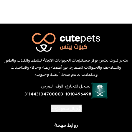
متجر كيوت بيتس يوفر
مستلزمات الحيوانات الأليفة
للقطط والكلاب والطيور
والسلاحف والحيوانات الصغيرة، مع أطعمة رطبة وجافة وفيتامينات
ومكملات لدعم صحة أليفك وحيويته.
السجل التجاري
الرقم الضريبي
311443104700003
1010496498
ريال سعودي
روابط مهمة