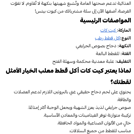
الغذائية تدعم صحتها العامة وتُشبع شهيتها بنكهة لا تُقاوم. لا تفوّت
الفرصة، أضفها الآن إلى سلة مشترياتك من كيوت بيتس!
المواصفات الرئيسية
الماركة:
كيت كات
النوع:
اكل قطط رطب
النكهة:
دجاج بصوص الجرايفي
الفئة:
للقطط البالغة
التغليف:
علبة معدنية محكمة وسهلة الفتح
لماذا يعتبر كيت كات أكل قطط معلب الخيار الأمثل
لقطتك؟
يحتوي على لحم دجاج حقيقي غني بالبروتين اللازم لدعم العضلات
والطاقة.
صوص جرايفي لذيذ يعزز الشهية ويجعل الوجبة أكثر إمتاعًا.
تركيبة متوازنة توفر الفيتامينات والمعادن الأساسية.
خالٍ من الألوان الصناعية والمواد الحافظة.
مناسب للقطط من جميع السلالات.