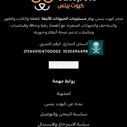
متجر كيوت بيتس يوفر
مستلزمات الحيوانات الأليفة
للقطط والكلاب والطيور
والسلاحف والحيوانات الصغيرة، مع أطعمة رطبة وجافة وفيتامينات
ومكملات لدعم صحة أليفك وحيويته.
السجل التجاري
الرقم الضريبي
311443104700003
1010496498
ريال سعودي
روابط مهمة
المدونة
نبذه عن كيوت بيتس
سياسية الشحن والتوصيل
سياسة الاسترجاع والاستبدال