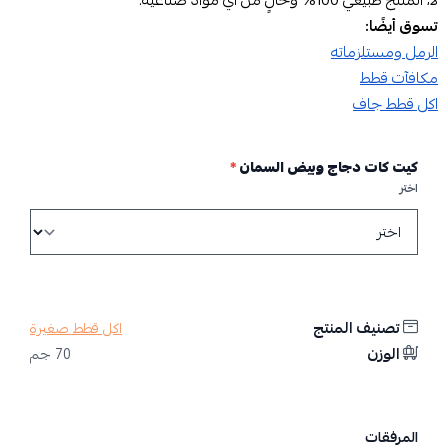
لا، المنتج طبيعي 100% وخالٍ من أي مواد صناعية.
تسوق أيضًا:
الرمل ومستلزماته
مكافآت قطط
اكل قطط جاف​
كيت كات دجاج وبيض السمان
*
اختر
تصنيف المنتج
اكل قطط صغيرة
الوزن
70 جم
المرفقات