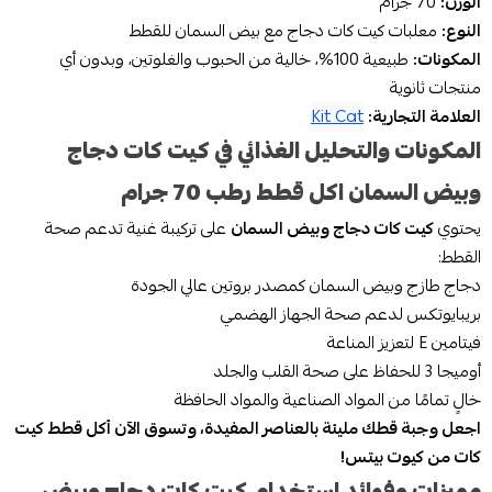
الوزن:
70 جرام
النوع:
معلبات كيت كات دجاج مع بيض السمان للقطط
المكونات:
طبيعية 100%، خالية من الحبوب والغلوتين، وبدون أي
منتجات ثانوية
العلامة التجارية:
Kit Cat
المكونات والتحليل الغذائي في كيت كات دجاج
وبيض السمان اكل قطط رطب 70 جرام
يحتوي
كيت كات دجاج وبيض السمان
على تركيبة غنية تدعم صحة
القطط:
دجاج طازج وبيض السمان كمصدر بروتين عالي الجودة
بريبايوتكس لدعم صحة الجهاز الهضمي
فيتامين E لتعزيز المناعة
أوميجا 3 للحفاظ على صحة القلب والجلد
خالٍ تمامًا من المواد الصناعية والمواد الحافظة
اجعل وجبة قطك مليئة بالعناصر المفيدة، وتسوق الآن أكل قطط كيت
كات من كيوت بيتس!
مميزات وفوائد استخدام كيت كات دجاج وبيض