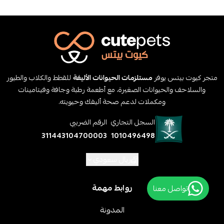
متجر كيوت بيتس يوفر
مستلزمات الحيوانات الأليفة
للقطط والكلاب والطيور
والسلاحف والحيوانات الصغيرة، مع أطعمة رطبة وجافة وفيتامينات
ومكملات لدعم صحة أليفك وحيويته.
السجل التجاري
الرقم الضريبي
311443104700003
1010496498
ريال سعودي
روابط مهمة
تواصل معنا
المدونة