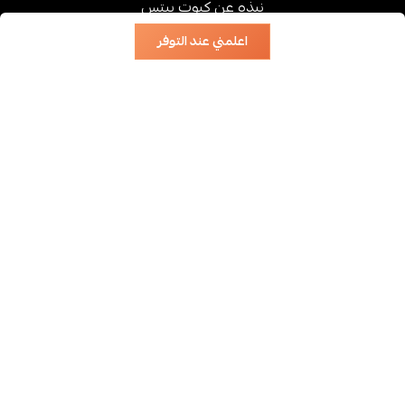
نبذه عن كيوت بيتس
سياسية الشحن والتوصيل
اعلمني عند التوفر
سياسة الاسترجاع والاستبدال
فروعنا
تواصل معنا
واتساب
الجوال
موثق لدى منصة الأعمال