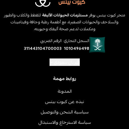
متجر كيوت بيتس يوفر
مستلزمات الحيوانات الأليفة
للقطط والكلاب والطيور
والسلاحف والحيوانات الصغيرة، مع أطعمة رطبة وجافة وفيتامينات
ومكملات لدعم صحة أليفك وحيويته.
السجل التجاري
الرقم الضريبي
311443104700003
1010496498
ريال سعودي
روابط مهمة
المدونة
نبذه عن كيوت بيتس
سياسية الشحن والتوصيل
سياسة الاسترجاع والاستبدال