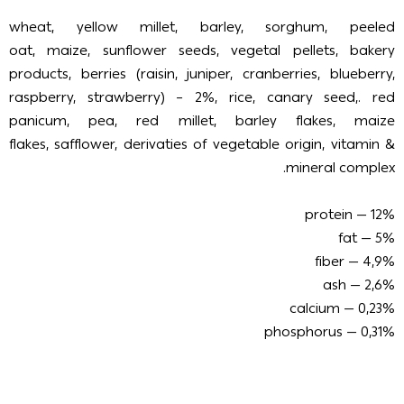
wheat, yellow millet, barley, sorghum, peeled
oat, maize, sunflower seeds, vegetal pellets, bakery
products, berries (raisin, juniper, cranberries, blueberry,
raspberry, strawberry) – 2%, rice, canary seed,. red
panicum, pea, red millet, barley flakes, maize
flakes, safflower, derivaties of vegetable origin, vitamin &
mineral complex.
protein — 12%
fat — 5%
fiber — 4,9%
ash — 2,6%
calcium — 0,23%
phosphorus — 0,31%