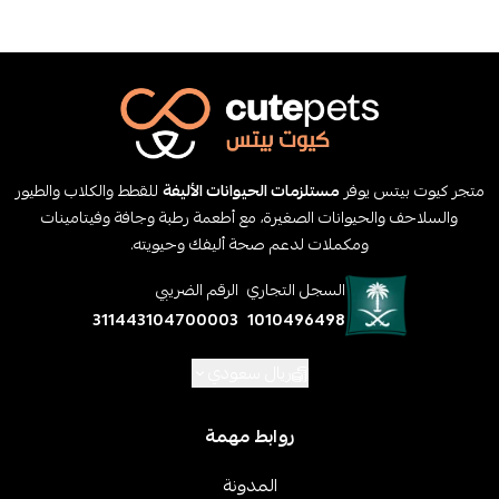
متجر كيوت بيتس يوفر
مستلزمات الحيوانات الأليفة
للقطط والكلاب والطيور
والسلاحف والحيوانات الصغيرة، مع أطعمة رطبة وجافة وفيتامينات
ومكملات لدعم صحة أليفك وحيويته.
السجل التجاري
الرقم الضريبي
311443104700003
1010496498
ريال سعودي
روابط مهمة
المدونة