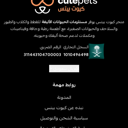
متجر كيوت بيتس يوفر
مستلزمات الحيوانات الأليفة
للقطط والكلاب والطيور
والسلاحف والحيوانات الصغيرة، مع أطعمة رطبة وجافة وفيتامينات
ومكملات لدعم صحة أليفك وحيويته.
السجل التجاري
الرقم الضريبي
311443104700003
1010496498
ريال سعودي
روابط مهمة
المدونة
نبذه عن كيوت بيتس
سياسية الشحن والتوصيل