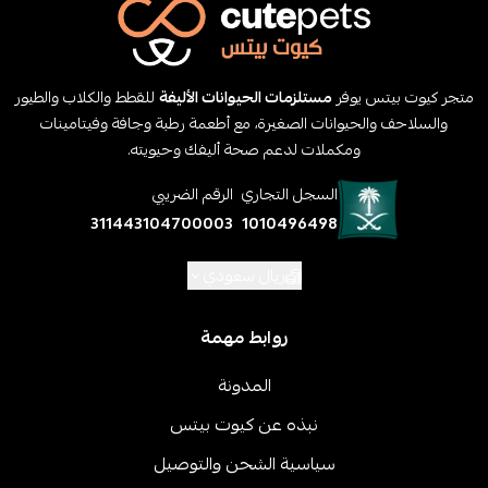
متجر كيوت بيتس يوفر
مستلزمات الحيوانات الأليفة
للقطط والكلاب والطيور
والسلاحف والحيوانات الصغيرة، مع أطعمة رطبة وجافة وفيتامينات
ومكملات لدعم صحة أليفك وحيويته.
السجل التجاري
الرقم الضريبي
311443104700003
1010496498
ريال سعودي
روابط مهمة
المدونة
نبذه عن كيوت بيتس
سياسية الشحن والتوصيل