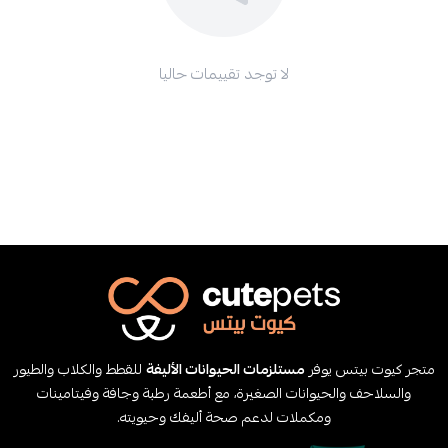
لا توجد تقييمات حاليا
متجر كيوت بيتس يوفر
مستلزمات الحيوانات الأليفة
للقطط والكلاب والطيور
والسلاحف والحيوانات الصغيرة، مع أطعمة رطبة وجافة وفيتامينات
ومكملات لدعم صحة أليفك وحيويته.