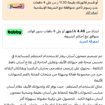
أو قسم فاتورتك بقيمة
11.50 ر.س
على
4
دفعات
بدون رسوم تأخير، متوافقة مع الشريعة الإسلامية
اعرف أكثر
.تم تصميم معجون أسنان بيفار للاستخدام المنتظم للمساعدة في
تحسين صحة فم حيوانك الأليف وتقليل الحاجة إلى علاج أسنان باهظ
التكلفة ، .يحتوي على إنزيمين متقدمين يحاربان البكتيريا ويفككان البلاك.
.جزء من مجموعة فعالة وسهلة من منتجات العناية بالفم للحيوانات
الأليفة
.مثالي للاستخدام المنتظم ، حيث يوفر لك ولحيوانك الأليف نظام أسنان
مناسب للحيوانات الأليفة للحفاظ على أسنان نظيفة وصحية معجون
أسنان بنكهة الكبد ، للحصول على تركيبة مقبولة بسهولة أكبر
مع الإنزيمات النشطة ، ومكافحة البلاك والجير ، وإنعاش التنفس والوقاية