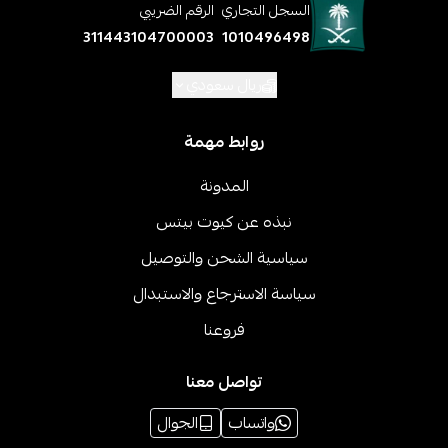
السجل التجاري
الرقم الضريبي
311443104700003
1010496498
ريال سعودي
روابط مهمة
المدونة
نبذه عن كيوت بيتس
سياسية الشحن والتوصيل
سياسة الاسترجاع والاستبدال
فروعنا
تواصل معنا
واتساب
الجوال