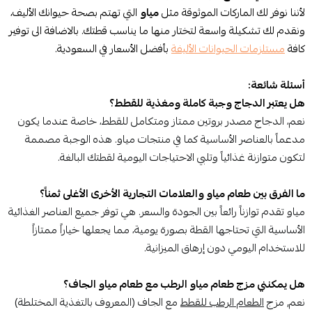
لأننا نوفر لك الماركات الموثوقة مثل
مياو
التي تهتم بصحة حيوانك الأليف،
ونقدم لك تشكيلة واسعة لتختار منها ما يناسب قطتك. بالاضافة الى توفير
كافة
مستلزمات الحيوانات الأليفة
بأفضل الأسعار في السعودية.
أسئلة شائعة:
هل يعتبر الدجاج وجبة كاملة ومغذية للقطط؟
نعم، الدجاج مصدر بروتين ممتاز ومتكامل للقطط، خاصة عندما يكون
مدعماً بالعناصر الأساسية كما في منتجات مياو. هذه الوجبة مصممة
لتكون متوازنة غذائياً وتلبي الاحتياجات اليومية لقطتك البالغة.
ما الفرق بين طعام مياو والعلامات التجارية الأخرى الأغلى ثمناً؟
مياو تقدم توازناً رائعاً بين الجودة والسعر. هي توفر جميع العناصر الغذائية
الأساسية التي تحتاجها القطة بصورة يومية، مما يجعلها خياراً ممتازاً
للاستخدام اليومي دون إرهاق الميزانية.
هل يمكنني مزج طعام مياو الرطب مع طعام مياو الجاف؟
نعم, مزج
الطعام الرطب للقطط
مع الجاف (المعروف بالتغذية المختلطة)