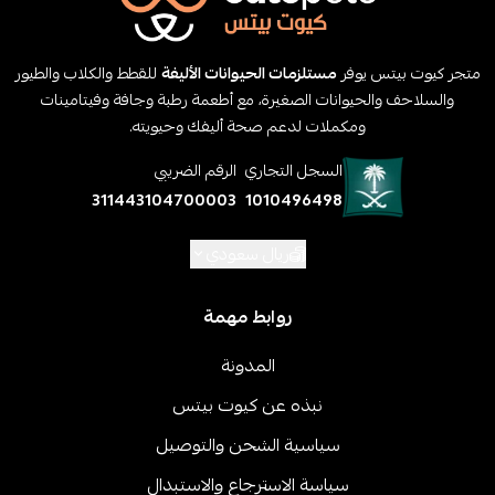
متجر كيوت بيتس يوفر
مستلزمات الحيوانات الأليفة
للقطط والكلاب والطيور
والسلاحف والحيوانات الصغيرة، مع أطعمة رطبة وجافة وفيتامينات
ومكملات لدعم صحة أليفك وحيويته.
السجل التجاري
الرقم الضريبي
311443104700003
1010496498
ريال سعودي
روابط مهمة
المدونة
نبذه عن كيوت بيتس
سياسية الشحن والتوصيل
سياسة الاسترجاع والاستبدال