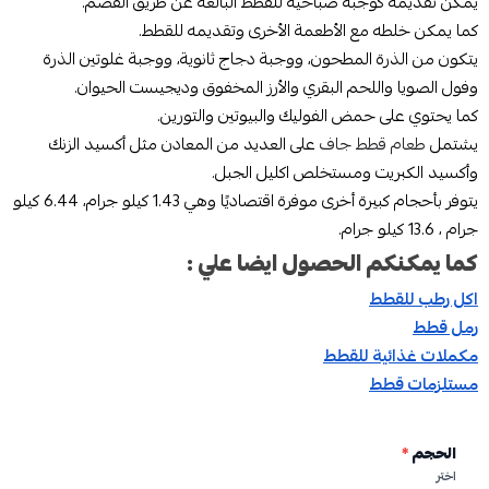
يمكن تقديمه كوجبة صباحية للقطط البالغة عن طريق القضم.
كما يمكن خلطه مع الأطعمة الأخرى وتقديمه للقطط.
يتكون من الذرة المطحون، ووجبة دجاج ثانوية، ووجبة غلوتين الذرة
وفول الصويا واللحم البقري والأرز المخفوق وديجيست الحيوان.
كما يحتوي على حمض الفوليك والبيوتين والتورين.
يشتمل
طعام قطط جاف
على العديد من المعادن مثل أكسيد الزنك
وأكسيد الكبريت ومستخلص اكليل الجبل.
يتوفر بأحجام كبيرة أخرى موفرة اقتصاديًا وهي 1.43 كيلو جرام، 6.44 كيلو
جرام ، 13.6 كيلو جرام.
كما يمكنكم الحصول ايضا علي :
اكل رطب للقطط
رمل قطط
مكملات غذائية للقطط
مستلزمات قطط
الحجم
*
اختر