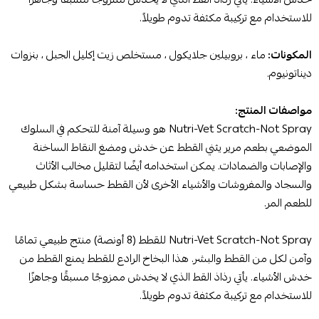
للاستخدام مع تركيبة مكثفة تدوم طويلاً.
المكونات:
ماء ، بروبيلين جلايكول ، مستخلص زيت إكليل الجبل ، بنزوات
ديناتونيوم.
مواصفات المنتج:
Nutri-Vet Scratch-Not Spray هو وسيلة آمنة للتحكم في السلوك
الموضعي بطعم مرير يثني القطط عن خدش ومضغ النقاط الساخنة
والإصابات والضمادات. يمكن استخدامه أيضًا لتقليل مخالب الأثاث
والسجاد والمفروشات والأشياء الأخرى لأن القطط حساسة بشكل طبيعي
للطعم المر.
Nutri-Vet Scratch-Not Spray للقطط (8 أونصة) منتج طبيعي تمامًا
وآمن لكل من القطط والبشر. هذا البخاخ الرادع للقطط يمنع القطط من
خدش الأشياء. يأتي رذاذ القط الذي لا يخدش ممزوجًا مسبقًا وجاهزًا
للاستخدام مع تركيبة مكثفة تدوم طويلاً.