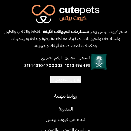
متجر كيوت بيتس يوفر
مستلزمات الحيوانات الأليفة
للقطط والكلاب والطيور
والسلاحف والحيوانات الصغيرة، مع أطعمة رطبة وجافة وفيتامينات
ومكملات لدعم صحة أليفك وحيويته.
السجل التجاري
الرقم الضريبي
311443104700003
1010496498
ريال سعودي
روابط مهمة
المدونة
نبذه عن كيوت بيتس
سياسية الشحن والتوصيل