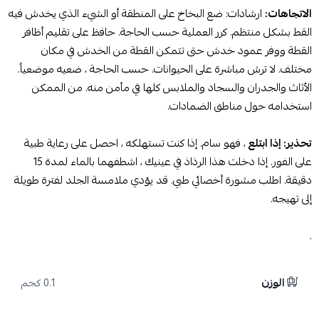
الاتجاهات:
ارشادات: ضع البخاخ على المنطقة أو الشيء الذي يخدش فيه
القط بشكل منتظم. كرر العملية حسب الحاجة. حافظ على تقليم أظافر
القطة ووفر عمود خدش حتى تتمكن القطة من الخدش في مكان
مختلف. لا ترش مباشرة على الحيوانات. حسب الحاجة ، ضعيه موضعياً.
الأثاث والجدران والسجاد والملابس كلها في مأمن منه. من الممكن
استخدامه حول مناطق الضمادات.
تحذير: إذا ابتلع
، فهو سام. إذا كنت تستهلكه ، احصل على رعاية طبية
على الفور. إذا دخلت هذا الرذاذ في عينيك ، اشطفهما بالماء لمدة 15
دقيقة. اطلب مشورة أخصائي طبي. قد يؤدي ملامسة الجلد لفترة طويلة
إلى تهيجه.
.
الوزن
0.1 كجم