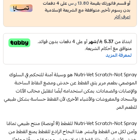
أو قسم فاتورتك بقيمة
13.80 ر.س
على
4
دفعات
بدون رسوم تأخير، متوافقة مع الشريعة الإسلامية
اعرف أكثر
Nutri-Vet Scratch-Not Spray هو وسيلة آمنة للتحكم في السلوك
الموضعي بطعم مرير يثني القطط عن خدش ومضغ النقاط الساخنة
والإصابات والضمادات. يمكن استخدامه أيضًا لتقليل مخالب الأثاث
والسجاد والمفروشات والأشياء الأخرى لأن القطط حساسة بشكل طبيعي
للطعم المر.
Nutri-Vet Scratch-Not Spray للقطط (8 أونصة) منتج طبيعي تمامًا
وآمن لكل من القطط والبشر. هذا البخاخ الرادع للقطط يمنع القطط من
خدش الأشياء. يأتي رذاذ القط الذي لا يخدش ممزوجًا مسبقًا وجاهزًا