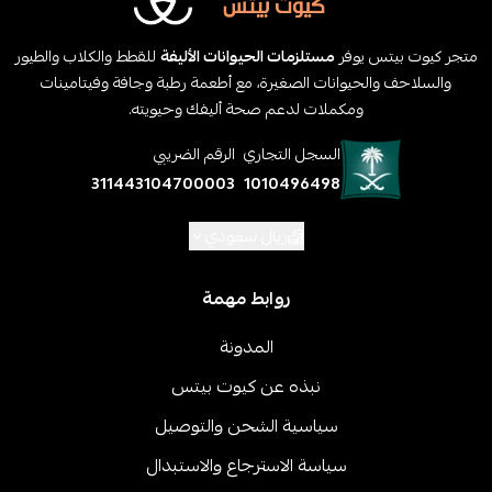
متجر كيوت بيتس يوفر
مستلزمات الحيوانات الأليفة
للقطط والكلاب والطيور
والسلاحف والحيوانات الصغيرة، مع أطعمة رطبة وجافة وفيتامينات
ومكملات لدعم صحة أليفك وحيويته.
السجل التجاري
الرقم الضريبي
311443104700003
1010496498
ريال سعودي
روابط مهمة
المدونة
نبذه عن كيوت بيتس
سياسية الشحن والتوصيل
سياسة الاسترجاع والاستبدال