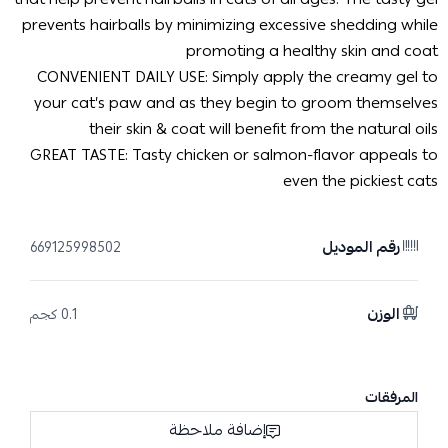
prevents hairballs by minimizing excessive shedding while
promoting a healthy skin and coat
CONVENIENT DAILY USE: Simply apply the creamy gel to
your cat’s paw and as they begin to groom themselves
their skin & coat will benefit from the natural oils
GREAT TASTE: Tasty chicken or salmon-flavor appeals to
even the pickiest cats
رقم الموديل
669125998502
الوزن
0.1 كجم
المرفقات
إضافة ملاحظة