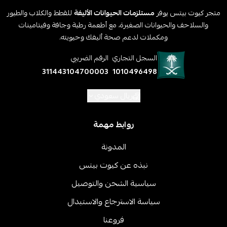
متجر كيوت بيتس يوفر
مستلزمات الحيوانات الأليفة
للقطط والكلاب والطيور
والسلاحف والحيوانات الصغيرة، مع أطعمة رطبة وجافة وفيتامينات
ومكملات لدعم صحة أليفك وحيويته.
السجل التجاري
الرقم الضريبي
311443104700003
1010496498
ريال سعودي
روابط مهمة
المدونة
نبذه عن كيوت بيتس
سياسية الشحن والتوصيل
سياسة الاسترجاع والاستبدال
فروعنا