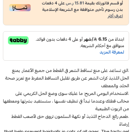
أو قسم فاتورتك بقيمة
15.81 ر.س
على
4
دفعات
بدون رسوم تأخير، متوافقة مع الشريعة الإسلامية
اعرف أكثر
.التي تساعد على منع تساقط الشعر في القطط من جميع الأعمار. يمنع
الجل اللذيذ كرات الشعر عن طريق تقليل التساقط المفرط مع تعزيز صحة
الجلد والمعطف
.الاستخدام اليومي المريح: ما عليك سوى وضع الجل الكريمي على
مخالب قطتك وعندما تبدأ في تنظيف نفسها ، ستستفيد بشرتها ومعطفها
من الزيوت الطبيعية
.طعم رائع: الدجاج اللذيذ أو نكهة السلمون تروق حتى لأصعب القطط
إرضاءً
that help prevent hairballs in cats of all ages. The tasty gel