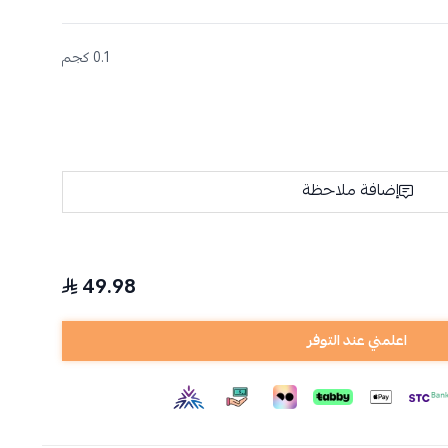
0.1 كجم
إضافة ملاحظة
49.98
اعلمني عند التوفر