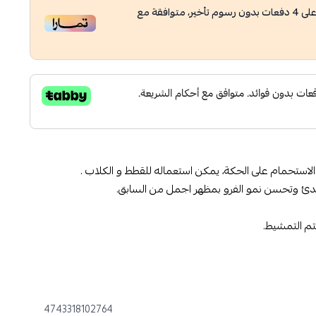
لى
4
دفعات بدون رسوم تأخير، متوافقة مع
استحمام على الحكة، يمكن استعماله للقطط و الكلاب .
دئ وتحسن نمو الفرو بمظهر اجمل من السابق.
تم التمشيط.
4743318102764