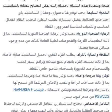
صحة وسعادة هذه السلالة الجميلة. إليك بعض النصائح للعناية بالشانشيلا:
التغذية السليمة
: يجب توفير غذاء متوازن ومغذي للشانشيلا يلبي
احتياجاتها الغذائية. يفضل استشارة الطبيب البيطري لتحديد النظام الغذائي
المناسب والكميات المناسبة لعمر ووزن القطة.
الرعاية الصحية الدورية
: يجب توفير الرعاية الصحية الدورية للشانشيلا، بما في
ذلك التطعيمات اللازمة والفحوصات الطبية العامة للتأكد من عدم وجود
مشاكل صحية معينة.
النظافة والعناية بالفراء
: يتطلب الفراء الفضي الجميل للشانشيلا عناية خاصة،
بما في ذلك تمشيط الفراء بانتظام لمنع تشابكه وتراكم الشعر الميت،
والاستحمام عند الضرورة باستخدام شامبو خاص للقطط.
توفير بيئة مريحة وآمنة
: يجب توفير بيئة داخلية آمنة ومريحة للشانشيلا،
بما في ذلك مساحات للراحة واللعب، والأماكن المرتفعة التي تسمح لها
بالاسترخاء ومراقبة المحيط.ويمكن الاستعانة بـ
فرشات FEANDREA F
PGW22G
من متجر كيوت بيتس
التفاعل الاجتماعي
: تحتاج الشانشيلا إلى التفاعل الاجتماعي والترفيه للحفاظ
على صحتها العقلية والبدنية. قم بتوفير وقت للعب معها و يمكن توفير