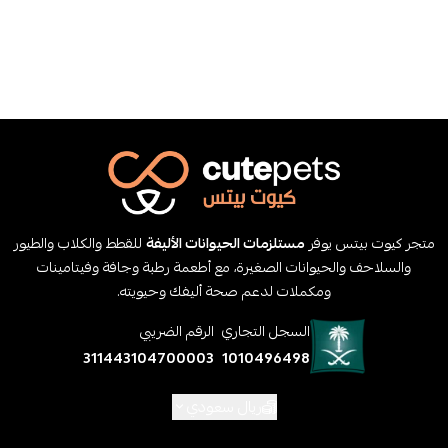
متجر كيوت بيتس يوفر
مستلزمات الحيوانات الأليفة
للقطط والكلاب والطيور
والسلاحف والحيوانات الصغيرة، مع أطعمة رطبة وجافة وفيتامينات
ومكملات لدعم صحة أليفك وحيويته.
السجل التجاري
الرقم الضريبي
311443104700003
1010496498
ريال سعودي