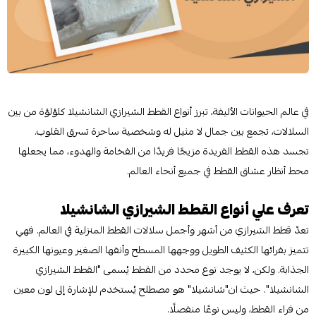
في عالم الحيوانات الأليفة، تبرز أنواع القطط الشيرازي الشانشيلا كلؤلؤة من بين
السلالات، تجمع بين جمال لا مثيل له وشخصية ساحرة تسرق القلوب.
تجسد هذه القطط الفريدة مزيجًا فريدًا من الفخامة والهدوء، مما يجعلها
محط أنظار عشاق القطط في جميع أنحاء العالم.
تعرف علي أنواع القطط الشيرازي الشانشيلا
تعدّ قطط الشيرازي من أشهر وأجمل سلالات القطط المنزلية في العالم. فهي
تتميز بفرائها الكثيف الطويل ووجهها المسطح وأنفها الصغير وعيونها الكبيرة
الجذابة. ولكن، لا يوجد نوع محدد من القطط يُسمى "القطط الشيرازي
الشانشيلا". حيث ان"شانشيلا" هو مصطلح يُستخدم للإشارة إلى لون معين
من فراء القطط، وليس نوعًا منفصلًا.