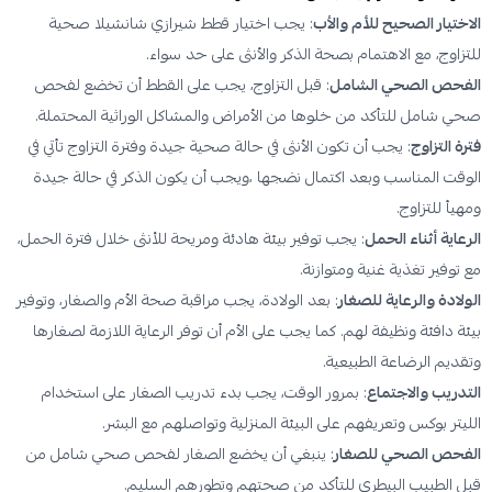
الاختيار الصحيح للأم والأب
: يجب اختيار قطط شيرازي شانشيلا صحية
للتزاوج، مع الاهتمام بصحة الذكر والأنثى على حد سواء.
الفحص الصحي الشامل
: قبل التزاوج، يجب على القطط أن تخضع لفحص
صحي شامل للتأكد من خلوها من الأمراض والمشاكل الوراثية المحتملة.
فترة التزاوج
: يجب أن تكون الأنثى في حالة صحية جيدة وفترة التزاوج تأتي في
الوقت المناسب وبعد اكتمال نضجها ،ويجب أن يكون الذكر في حالة جيدة
ومهيأ للتزاوج.
الرعاية أثناء الحمل
: يجب توفير بيئة هادئة ومريحة للأنثى خلال فترة الحمل،
مع توفير تغذية غنية ومتوازنة.
الولادة والرعاية للصغار
: بعد الولادة، يجب مراقبة صحة الأم والصغار، وتوفير
بيئة دافئة ونظيفة لهم. كما يجب على الأم أن توفر الرعاية اللازمة لصغارها
وتقديم الرضاعة الطبيعية.
التدريب والاجتماع
: بمرور الوقت، يجب بدء تدريب الصغار على استخدام
الليتر بوكس وتعريفهم على البيئة المنزلية وتواصلهم مع البشر.
الفحص الصحي للصغار
: ينبغي أن يخضع الصغار لفحص صحي شامل من
قبل الطبيب البيطري للتأكد من صحتهم وتطورهم السليم.