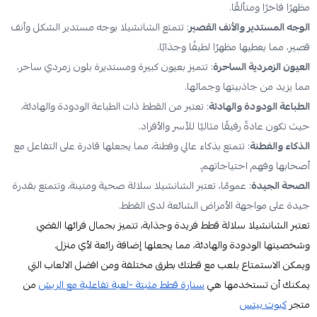
مظهرًا فاخرًا ومتألقًا.
الوجه المستدير والأنف القصير
: تتمتع الشانشيلا بوجه مستدير الشكل وأنف
قصير، مما يعطيها مظهرًا لطيفًا وجذابًا.
العيون الزمردية الساحرة
: تتميز بعيون كبيرة ومستديرة بلون زمردي ساحر،
مما يزيد من جاذبيتها وجمالها.
الطباعة الودودة والهادئة
: تعتبر من القطط ذات الطباعة الودودة والهادئة،
حيث تكون عادةً رفيقًا مثاليًا للأسر والأفراد.
الذكاء والفطنة
: تتمتع بذكاء عالي وفطنة، مما يجعلها قادرة على التفاعل مع
أصحابها وفهم احتياجاتهم.
الصحة الجيدة
: عمومًا، تعتبر الشانشيلا سلالة صحية ومتينة، وتتمتع بقدرة
جيدة على مواجهة الأمراض الشائعة لدى القطط.
تعتبر الشانشيلا سلالة قطط فريدة وجذابة، تتميز بجمال فرائها الفضي
وشخصيتها الودودة والهادئة، مما يجعلها إضافة رائعة لأي منزل.
ويمكن الاستمتاع بلعب مع قطتك بطرق مختلفة ومن افضل الالعاب التي
يمكنك أن تستخدمها هي
سنارة قطط مثبتة -لعبة تفاعلية مع الريش
من
متجر
كيوت بيتس