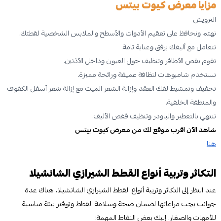
مزايا معرض كيوت بيتس
الترويش
نهتم ونحافظ على تعقيم الأدوات والأسطح والملابس الشخصية لقطتك.
نتعامل مع أليفك برفق وعناية تامة.
نقوم بقص الأظافر وتنظيف حول العيون وداخل الأذنين.
نستخدم شامبوهات لنظافة عميقة ورائحة مميزة.
تجفيف وتمشيط لفك العقد وإزالة الشعر الميت مع إزالة شعر أسفل الكفوف
والمنطقة الخلفية.
ننتهي بالتعطير والباودر وتنظيف قفص الأليف.
شاهد الآن اقرب موقع لك من معرض كيوت بيتس
هنا
التكاثر وتربية أنواع القطط الشيرازي الشانشيلا
عند النظر إلى التكاثر وتربية أنواع القطط الشيرازي الشانشيلا، هناك عدة
جوانب يجب مراعاتها لضمان صحة وسلامة القطط وتوفير بيئة مناسبة
للأمهات والصغار. إليك بعض النقاط المهمة: