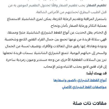
تطعيم الصغار
: يجب تطعيم الصغار وفقًا لجدول التطعيم الموصى به من
قبل الطبيب البيطري لحمايتهم من الأمراض الشائعة.
باستمرار المراقبة وتقديم الرعاية اللازمة، يمكن لمربي الشانشيلا الاستمتاع
بعملية التكاثر ورعاية الصغار بأمان ونجاح.
في الختام، يظل الحديث عن أنواع القطط الشيرازي الشانشيلا مثيرًا وممتعًا،
فهي سلالة فريدة من نوعها تجمع بين جمال الفراء الفضي اللامع وشخصية
ودودة وهادئة. إنها رفيق مثالي للعائلات والأفراد، وتضيف لمسة من الجمال
والسحر إلى حياتهم اليومية. تتمتع الشيرازي الشانشيلا بسمات فريدة تجعلها
تبرز بين السلالات القططية الأخرى، من وجه مستدير وعيون زمردية ساحرة
إلى فراء فضي لامع يجذب الانتباه ويثير الإعجاب.
قد يهمك أيضًا:
أنواع القطط الشيرازي بالصور واسعارها
مواصفات القط الشيرازي الأصلي
مقالات ذات صلة