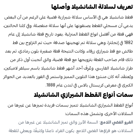
تعريف لسلالة الشانشيلا وأصلها
قطط شانشيلا هي في الأساس سلالة شيرازية فضية على الرغم من أن البعض
يدعي أن مسجلي القطط يصنفونها على أنها سلالة منفصلة. وفي كلتا الحالتين،
فهي قطة من أفضل انواع القطط المنزلية .يعود تاريخ قطة شانشيلا إلى عام
1882 في إنجلترا، وهي سلالة تم تهجينها صدفة حيث تم التزاوج بين قط
طائش مع قط شيرازي زرقاء، وكانت النتيجة قطة صغيرة بلون رمادي، ثم بعد
ذلك قام صاحب القطة بتزويجها مع قطة فضية، والتي أنجبت أول ذكر من
طراز شانشيلا الفارسي. وعُرِفَ أحد أشهر قطط شانشيلا باسم سيلفر لامبكين،
ويُعتقَد أنه كان منشئ هذا التلوين المميز واستمر في الفوز بالعديد من الجوائز
الكبرى في معرض كريستال بالاس في لندن عام 1888.
سمات أنواع القطط الشيرازي الشانشيلا
أنواع القطط الشيرازي الشانشيلا تتميز بسمات فريدة تميزها عن غيرها من
السلالات الأخرى، وتشمل هذه السمات:
الفرو الفضي اللامع
: السمة الأبرز والتي تميز الشانشيلا عن غيرها من
السلالات هو فراؤها الفضي اللامع. يكون الفراء ناعمًا وكثيفًا، ويعطي للقطة