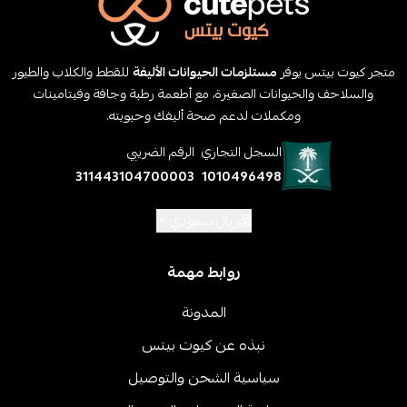
متجر كيوت بيتس يوفر
مستلزمات الحيوانات الأليفة
للقطط والكلاب والطيور
والسلاحف والحيوانات الصغيرة، مع أطعمة رطبة وجافة وفيتامينات
ومكملات لدعم صحة أليفك وحيويته.
السجل التجاري
الرقم الضريبي
311443104700003
1010496498
ريال سعودي
روابط مهمة
المدونة
نبذه عن كيوت بيتس
سياسية الشحن والتوصيل