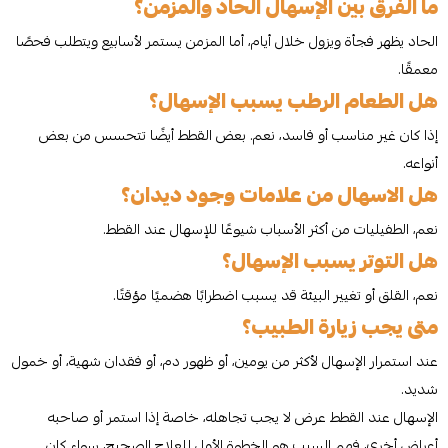
ما الفرق بين الإسهال الحاد والمزمن؟
الحاد يظهر فجأة ويزول خلال أيام، أما المزمن يستمر لأسابيع ويتطلب فحصًا
معمقًا.
هل الطعام الرطب يسبب الإسهال؟
إذا كان غير مناسب أو فاسد، نعم. بعض القطط أيضًا تتحسس من بعض
أنواعه.
هل الاسهال من علامات وجود ديدان؟
نعم، الطفيليات من أكثر الأسباب شيوعًا للإسهال عند القطط.
هل التوتر يسبب الإسهال؟
نعم، القلق أو تغيير البيئة قد يسبب اضطرابًا هضميًا مؤقتًا.
متى يجب زيارة الطبيب؟
عند استمرار الإسهال لأكثر من يومين، أو ظهور دم، أو فقدان شهية، أو خمول
شديد.
الإسهال عند القطط عرض لا يجب تجاهله، خاصة إذا استمر أو صاحبه
أعراض أخرى، فهم السبب هو الخطوة الأولى للعلاج الصحيح، سواء كان