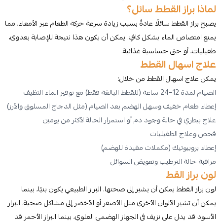
لماذا براز القطط سائل؟
يصبح براز القطط سائلًا عادةً بسبب زيادة سرعة حركة الطعام عبر الأمعاء، مما
يمنع امتصاص الماء بشكل كافٍ. يمكن أن يكون هذا نتيجة للإصابة بعدوى،
طفيليات، أو حتى حساسية غذائية.
علاج اسهال القطط
يمكن علاج اسهال القطط من خلال:
الصيام لمدة 12–24 ساعة (للقطط البالغة فقط) مع توفير الماء النظيف
إعطاء طعام خفيف وسهل الهضم بعد الصيام (مثل الدجاج المسلوق والأرز)
علاج بيطري في حالة وجود دم أو استمرار الحالة لأكثر من يومين
فحص وعلاج الطفيليات
إعطاء بروبيوتيك (مكملات مفيدة للهضم)
مراقبة حالة الترطيب وتعويض السوائل
لون براز القط
لون براز القطط يمكن أن يشير إلى صحتها. البراز الطبيعي يكون بنيًا، بينما
يمكن أن تشير الألوان الأخرى مثل الأصفر أو الأخضر إلى مشاكل صحية. البراز
الأسود قد يدل على نزيف في الجهاز الهضمي العلوي، بينما البراز الأحمر قد