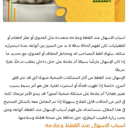
اسباب الاسهال عند القطط وعلاجه متعددة مثل العدوى أو تغيّر الطعام أو
الطفيليات، لكن لفهم الحالة بدقة لا بد من التمييز بين أنواعه، مدة استمراره،
شكله، سلوك القط المصاحب له، ومخاطر الجفاف أو العدوى، مع تحديد ما
إذا كان الإسهال عارضًا بسيطًا أم علامة على خلل داخلي يتطلب تدخلًا طبيًا
سريعًا.
الإسهال عند القطط من أكثر المشكلات الصحية شيوعًا التي قد تثير قلق
المربي، خاصة إذا ظهرت فجأة أو استمرت لفترة. هل هو أمر بسيط بسبب
تغيير طعام؟ أم علامة على مشكلة صحية أعمق؟ قد يبدو الأمر مزعجًا، لكنه
في كثير من الحالات قابل للعلاج بسهولة إذا تم التعامل معه بالشكل الصحيح.
في هذا المقال، سنساعدك على فهم أسباب الإسهال عند القطط، أنواعه، ومتى
يجب زيارة الطبيب البيطري، حتى تحافظ على صحة قطتك وسلامتها.
اسباب الاسهال عند القطط وعلاجه