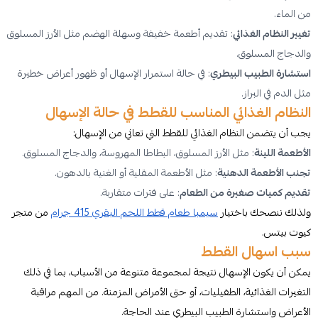
من الماء.
تغيير النظام الغذائي
: تقديم أطعمة خفيفة وسهلة الهضم مثل الأرز المسلوق
والدجاج المسلوق.
استشارة الطبيب البيطري
: في حالة استمرار الإسهال أو ظهور أعراض خطيرة
مثل الدم في البراز.
النظام الغذائي المناسب للقطط في حالة الإسهال
يجب أن يتضمن النظام الغذائي للقطط التي تعاني من الإسهال:
الأطعمة اللينة
: مثل الأرز المسلوق، البطاطا المهروسة، والدجاج المسلوق.
تجنب الأطعمة الدهنية
: مثل الأطعمة المقلية أو الغنية بالدهون.
تقديم كميات صغيرة من الطعام
: على فترات متقاربة.
ولذلك ننصحك باختيار
سيمبا طعام قطط اللحم البقري 415 جرام
من متجر
كيوت بيتس.
سبب اسهال القطط
يمكن أن يكون الإسهال نتيجة لمجموعة متنوعة من الأسباب، بما في ذلك
التغيرات الغذائية، الطفيليات، أو حتى الأمراض المزمنة. من المهم مراقبة
الأعراض واستشارة الطبيب البيطري عند الحاجة.