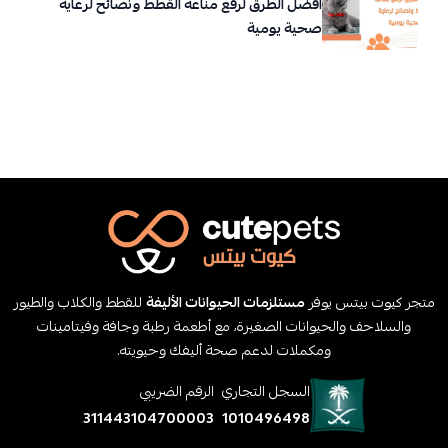
أفضل الطرق لرفع مناعة القطط ونصائح لرعاية
صحية يومية
متجر كيوت بيتس يوفر
مستلزمات الحيوانات الأليفة
للقطط والكلاب والطيور
والسلاحف والحيوانات الصغيرة، مع أطعمة رطبة وجافة وفيتامينات
ومكملات لدعم صحة أليفك وحيويته.
السجل التجاري
الرقم الضريبي
311443104700003
1010496498