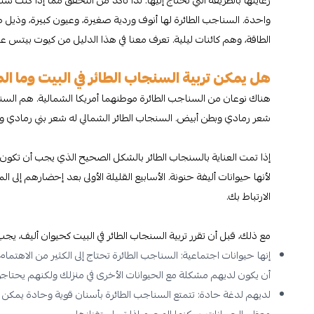
واحدة. السناجب الطائرة لها أنوف وردية صغيرة، وعيون كبيرة، وذيل ط
الطاقة، وهم كائنات ليلية. تعرف معنا في هذا الدليل من كيوت بيتس ع
هل يمكن تربية السنجاب الطائر في البيت وما ا
هناك نوعان من السناجب الطائرة موطنهما أمريكا الشمالية. هم السناج
شعر رمادي وبطن أبيض. السنجاب الطائر الشمالي له شعر بني رمادي و
إذا تمت العناية بالسنجاب الطائر بالشكل الصحيح الذي يجب أن تك
لأنها حيوانات أليفة حنونة. الأسابيع القليلة الأولى بعد إحضارهم إلى 
الارتباط بك.
مع ذلك، قبل أن تقرر تربية السنجاب الطائر في البيت كحيوان أليف، يج
إنها حيوانات اجتماعية: السناجب الطائرة تحتاج إلى الكثير من الاهتم
أن يكون لديهم مشكلة مع الحيوانات الأخرى في منزلك ولكنهم يحتاجو
لديهم لدغة حادة: تتمتع السناجب الطائرة بأسنان قوية وحادة يمكن 
معظم الحيوانات، يمكنها الهجوم إذا تم استفزازها.