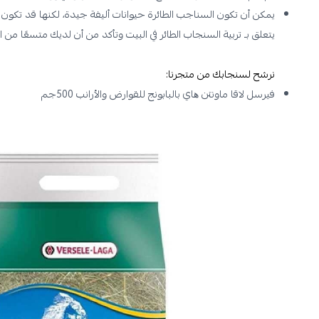
يمكن أن تكون السناجب الطائرة حيوانات أليفة جيدة، لكنها قد تكون أي
يتعلق بـ تربية السنجاب الطائر في البيت وتأكد من أن لديك متسعًا من 
نرشح لسنجابك من متجرنا:
فیرسل لاقا ماونتن ھاي بالبابونج للقوارض والأرانب 500جم