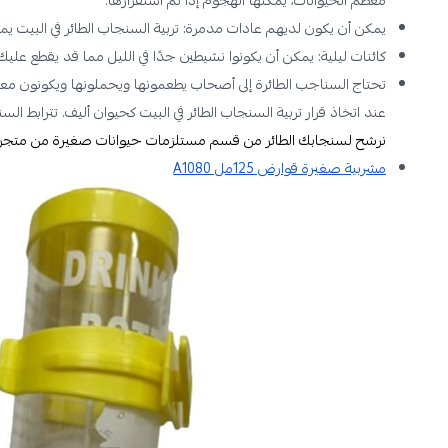
يمكن أن يكون لديهم عادات مدمرة: تربية السنجاب الطائر في البيت ي
كائنات ليلية: يمكن أن يكونوا نشيطين جدًا في الليل مما قد يقطع عليك
تحتاج السناجب الطائرة إلى أصحاب يطعمونها ويحملونها ويكونون معه
عند اتخاذ قرار تربية السنجاب الطائر في البيت كحيوان أليف. تترابط ال
نرشح لسنجابك الطائر من قسم مستلزمات حيوانات صغيرة من متجرنا
مشربية صغيرة قوارض 125مل A1080