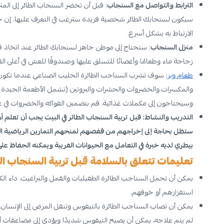
الترابط والتواصل مع السنجاب
: قبل أن تحضر السنجاب الطائر إلى المن
سيكون لسنجابك الطائر شخصية فريدة سترغب في التعرف عليها. إن 
الارتباط به بشكل أسرع.
منزل السنجاب
: ستحتاج إلى موطن جاهز لسنجابك الطائر عند اتخاذ قرا
زجاجة ماء وطعامًا وأغصانًا للتسلق عليها وصندوقًا للعش في أعلى 
طعام وبر
: سوف تشرب السناجب الطائرة الحليب الصناعي عندما تكون ص
والمكسرات والخضروات والحشرات والبروتين (تشمل الأطعمة الجيدة الغ
وسيحتاجون إلى مكملات غذائية. قم بتضمين الفواكه والخضروات في 
التدريب والنشاط: قبل تربية السنجاب الطائر في البيت يجب أن تعلم 
ستظل بحاجة إلى إخراجهم من قفصهم لمنحهم التمارين الرياضية التي
بيطري لديه خبرة في التعامل مع الحيوانات الغريبة ويمكنه الحفاظ
تعليمات تتعلق بالسلامة قبل تربية السنجاب الط
يمكن أن تحمل السناجب الطائرة الطفيليات والقمل والبراغيث. داء الك
استفزازهم أو خوفهم.
يمكن أن تصاب السناجب الطائرة بالتيفوس وتنقل المرض إلى الإنسان.
لم يتم علاجه، يمكن أن يصبح التيفوس شديدًا ويؤدي إلى مضاعفات أ