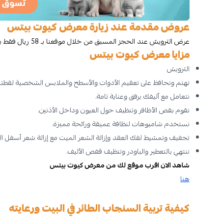
عروض مقدمة عند زيارة معرض كيوت بيتس
عرض الترويش عند الحجز المسبق من خلال موقعنا بـ 58 ريال فقط بدلًا من 69 ريال.
مزايا معرض كيوت بيتس
الترويش
نهتم ونحافظ على تعقيم الأدوات والأسطح والملابس الشخصية لقطتك
نتعامل مع أليفك برفق وعناية تامة.
نقوم بقص الأظافر وتنظيف حول العيون وداخل الأذنين.
نستخدم شامبوهات لنظافة عميقة ورائحة مميزة.
تجفيف وتمشيط لفك العقد وإزالة الشعر الميت مع إزالة شعر أسفل ال
ننتهي بالتعطير والباودر وتنظيف قفص الأليف.
شاهد الان اقرب موقع لك من معرض كيوت بيتس
هنا
كيفية تربية السنجاب الطائر في البيت ورعايته