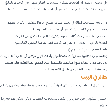
زل، يجب أن تعلم أن الارتباط بصغير السنجاب الطائر أسهل من الارتباط بالبالغ.
حمل حيوانك الأليف في جيب القميص أو الحقيبة الفضفاضة سيساعدك على
ر تربية السنجاب الطائر في البيت عندما يصبح جاهزًا للقفص الكبير، أعطهم
القفص. امنحهم الألعاب وتأكد من أن منزلهم نظيف وجاف.
غيرة. هم حيوانات آكلة اللحوم. يتكون نظامهم الغذائي من الفواكه
نية بالبروتين الديدان والصراصير). كما أنهم عرضة لنقص الكالسيوم
علف السناجب مع تقدمهم في السن.
أن السناجب الطائرة مخلوقات نشطة وليلية، لذا فهي تركض أو تلعب أثناء نومك.
 يحتاجون إليها ومنع إصابتهم بالسمنة. من المهم أيضًا العثور على طبيب
 على صحة السنجاب الطائر من خلال الفحوصات.
ائر في البيت
لب نادر في السناجب الطائرة، لكن لديه أعراض حادة ومؤلمة. وقد يعضون إذا تم
 ينتشر التيفوس من خلال براز القمل للسنجاب المصاب، ولكن يمكن علاجه. إذا
خرى.