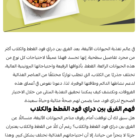
في عالم تغذية الحيوانات الأليفة، بعد الفرق بين دراي فود القطط والكلاب أكثر
من مجرد تفاصيل سطحية. إنها تجسد فهمًا عميقًا لاحتياجات كل نوع من
هذه الحيوانات الرائعة. القطط، بأذواقها الرفيعة واحتياجاتها البروتينية العالية،
تختلف جذريًا عن الكلاب، التي تتطلب توازنًا مختلفًا من العناصر الغذائية
لدعم نشاطها الدائم وطاقتها الوفيرة. لذا، دعونا نغوص في أعماق هذه
الفروقات، ونكتشف كيف يمكننا تحقيق التغذية المثلى من خلال الاختيار
الصحيح لدراي فود، مما يضمن لهم صحةً مثالية وحياةً سعيدة.
فهم الفرق بين دراي فود القطط والكلاب
هل سبق لك أن توقفت أمام رفوف متاجر الحيوانات الأليفة، متسائلًا عن
الفرق بين دراي فود القطط والكلاب؟ رغم أن كلًا من القطط والكلاب يعتبران
جزءًا لا يتجزأ من حياتنا، إلا أن احتياجاتهم الغذائية تختلف بشكل كبير. وهذا