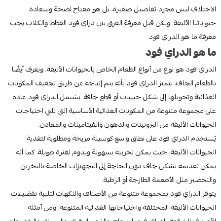
الاختلاف ليس مجرد تفاصيل صغيرة، بل هو مفتاح لصحة وسعادة
حيواناتنا الأليفة. ولكن قبل معرفة الفرق بين دراي فود القطط والكلاب يجب
معرفة ما هو الدراي فود
ما هو الدراي فود
الدراي فود هو نوع من أنواع الطعام الخاص بالحيوانات الأليفة، ويعرف أيضًا
بالطعام الجاف. يتميز الدراي فود بأنه يتم إنتاجه عن طريق تجفيف المكونات
الغذائية وتحويلها إلى شكل حبيبات أو قطع جافة. يشتمل الدراي فود عادة
على مجموعة متنوعة من المكونات الغذائية الأساسية التي تلبي احتياجات
الحيوانات الأليفة من البروتينات والدهون والفيتامينات والمعادن.
يُستخدم الدراي فود على نطاق واسع كوسيلة مريحة ومطلوبة لتغذية
الحيوانات الأليفة، حيث يمكن تخزينه بسهولة ويدوم لفترة طويلة. كما أنه
يمكن تقديمه بشكل جاف دون الحاجة إلى التجهيزات الخاصة بالتخزين
والتحضير مثل الأطعمة الطازجة أو الرطبة.
يتوفر الدراي فود بمجموعة متنوعة من الأصناف والنكهات لتلبية تفضيلات
الحيوانات الأليفة المختلفة واحتياجاتها الغذائية المتنوعة. ومن أمثلة
الأصناف الشائعة للدراي فود: الدجاج، واللحم البقري، والسمك، والخضروات،