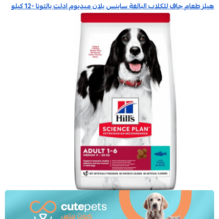
هيلز طعام جاف للكلاب البالغة ساينس بلان ميديوم ادلت بالتونا -12 كيلو