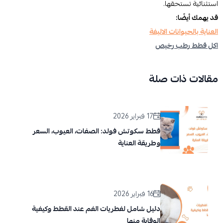
استثنائية تستحقها.
قد يهمك أيضًا:
العناية بالحيوانات الاليفة
اكل قطط رطب رخيص
مقالات ذات صلة
17 فبراير 2026
قطط سكوتش فولد: الصفات، العيوب، السعر
وطريقة العناية
16 فبراير 2026
دليل شامل لفطريات الفم عند القطط وكيفية
الوقاية منها