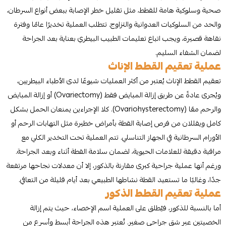
صحية وسلوكية هامة للقطط، مثل تقليل خطر الإصابة ببعض أنواع السرطان،
والحد من السلوكيات العدوانية والتزاوج. تتطلب العملية تخديرًا عامًا وفترة
نقاهة قصيرة، ويجب اتباع تعليمات الطبيب البيطري بعناية بعد الجراحة
لضمان الشفاء السليم.
عملية تعقيم القطط الإناث
تعقيم القطط الإناث يُعتبر من أكثر العمليات شيوعًا لدى الأطباء البيطريين،
ويُجرى عادةً عن طريق إزالة المبايض فقط (Ovariectomy) أو إزالة المبايض
والرحم معًا (Ovariohysterectomy). كلا الإجراءين يمنعان الحمل بشكل
كامل ويقللان من فرص إصابة القطة بأمراض خطيرة مثل التهابات الرحم أو
الأورام السرطانية في الجهاز التناسلي. تتم العملية تحت التخدير الكلي مع
مراقبة دقيقة للعلامات الحيوية، لضمان سلامة القطة أثناء وبعد الجراحة.
ورغم أنها عملية جراحية كبرى مقارنة بالذكور، إلا أن معدلات نجاحها مرتفعة
جدًا، وغالبًا ما تستعيد القطة نشاطها الطبيعي بعد أيام قليلة من التعافي.
عملية تعقيم القطط الذكور
أما بالنسبة للذكور، فيُطلق على العملية اسم الإخصاء، حيث يتم إزالة
الخصيتين عبر شق جراحي صغير. تُعتبر هذه الجراحة أبسط وأسرع من