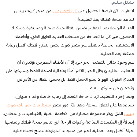
بشكل سليم.
لا تفوت الآن فرصة الحصول على
اكل قطط رطب
من متجر كيوت بيتس
لتدعم صحة قطتك بعد تعقيمه!.
العناية الجيدة بعد التعقيم تضمن لقطة حياة صحية ومستقرة. ويمكنك
الحصول على كل ما تحتاجه من منتجات العناية، الطوق الطبي، وأطعمة
الاستشفاء الخاصة بالقطط عبر متجر كيوت بيتس لتمنح قطتك أفضل رعاية
ممكنة بعد العملية.
غم وجود بدائل للتعقيم الجراحي، إلا أن الأطباء البيطريين يؤكدون أن
التعقيم التقليدي يظل الخيار الأكثر أمانًا وفعالية لصحة القطط وسلوكها على
المدى الطويل. فهو لا يمنع الحمل فقط، بل يحمي القطة من الأمراض
ويُحسّن من سلوكها العام.
وبعد إجراء التعقيم، تزداد حاجة القطط إلى رعاية خاصة وغذاء متوازن
يساعدها على التعافي بسرعة. وهنا يأتي دور متجر
مستلزمات حيوانات كيوت
بيتس
الذي يوفر مجموعة مختارة من الأطعمة الغنية بالفيتامينات والمعادن،
إضافةً إلى المكملات الغذائية وأدوات الراحة التي تدعم صحة قطتك وتمنحها
حياة أفضل بعد العملية. اختر من منتجاتنا الموثوقة لتمنح قطتك عناية