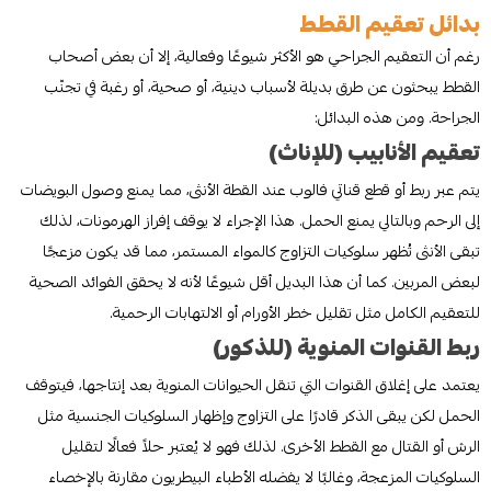
بدائل تعقيم القطط
رغم أن التعقيم الجراحي هو الأكثر شيوعًا وفعالية، إلا أن بعض أصحاب
القطط يبحثون عن طرق بديلة لأسباب دينية، أو صحية، أو رغبة في تجنّب
الجراحة. ومن هذه البدائل:
تعقيم الأنابيب (للإناث)
يتم عبر ربط أو قطع قناتي فالوب عند القطة الأنثى، مما يمنع وصول البويضات
إلى الرحم وبالتالي يمنع الحمل. هذا الإجراء لا يوقف إفراز الهرمونات، لذلك
تبقى الأنثى تُظهر سلوكيات التزاوج كالمواء المستمر، مما قد يكون مزعجًا
لبعض المربين. كما أن هذا البديل أقل شيوعًا لأنه لا يحقق الفوائد الصحية
للتعقيم الكامل مثل تقليل خطر الأورام أو الالتهابات الرحمية.
ربط القنوات المنوية (للذكور)
يعتمد على إغلاق القنوات التي تنقل الحيوانات المنوية بعد إنتاجها، فيتوقف
الحمل لكن يبقى الذكر قادرًا على التزاوج وإظهار السلوكيات الجنسية مثل
الرش أو القتال مع القطط الأخرى. لذلك فهو لا يُعتبر حلاً فعالًا لتقليل
السلوكيات المزعجة، وغالبًا لا يفضله الأطباء البيطريون مقارنة بالإخصاء