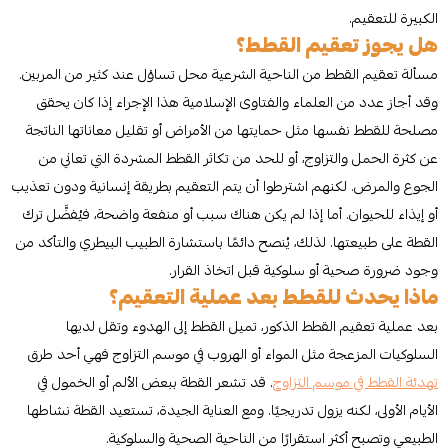
الكبيرة للتعقيم.
هل يجوز تعقيم القطط؟
مسألة تعقيم القطط من الناحية الشرعية محل تساؤل عند كثير من المربين.
وقد أجاز عدد من العلماء والفتاوى الإسلامية هذا الإجراء إذا كان يحقق
مصلحة للقطط نفسها مثل حمايتها من الأمراض أو تقليل معاناتها الناتجة
عن كثرة الحمل والتزاوج، أو للحد من تكاثر القطط المشردة التي تعاني من
الجوع والمرض. لكنهم اشترطوا أن يتم التعقيم بطريقة إنسانية ودون تعذيب
أو إيذاء للحيوان. أما إذا لم يكن هناك سبب أو منفعة واضحة، فيُفضَّل ترك
القطة على طبيعتها. لذلك، يُنصح دائمًا باستشارة الطبيب البيطري والتأكد من
وجود ضرورة صحية أو سلوكية قبل اتخاذ القرار.
ماذا يحدث للقطط بعد عملية التعقيم؟
بعد عملية تعقيم القطط الذكور، تميل القطط إلى الهدوء وتقل لديها
السلوكيات المزعجة مثل المواء أو الهروب في موسم التزاوج فهي أحد طرق
تهدئة القطط في موسم التزاوج
. قد تشعر القطة ببعض الألم أو الخمول في
الأيام الأولى، لكنه يزول تدريجيًا. ومع العناية الجيدة، تستعيد القطة نشاطها
الطبيعي وتصبح أكثر استقرارًا من الناحية الصحية والسلوكية.