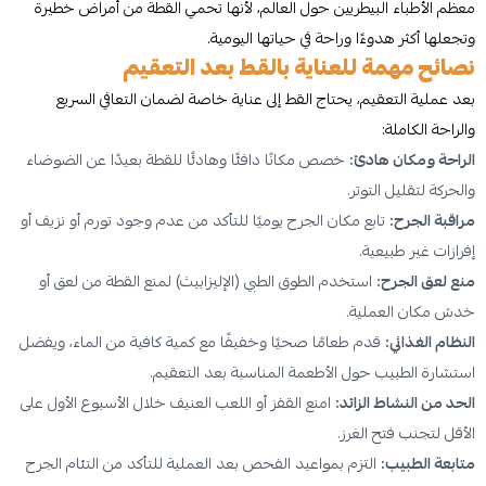
معظم الأطباء البيطريين حول العالم، لأنها تحمي القطة من أمراض خطيرة
وتجعلها أكثر هدوءًا وراحة في حياتها اليومية.
نصائح مهمة للعناية بالقط بعد التعقيم
بعد عملية التعقيم، يحتاج القط إلى عناية خاصة لضمان التعافي السريع
والراحة الكاملة:
الراحة ومكان هادئ:
خصص مكانًا دافئًا وهادئًا للقطة بعيدًا عن الضوضاء
والحركة لتقليل التوتر.
مراقبة الجرح:
تابع مكان الجرح يوميًا للتأكد من عدم وجود تورم أو نزيف أو
إفرازات غير طبيعية.
منع لعق الجرح:
استخدم الطوق الطبي (الإليزابيث) لمنع القطة من لعق أو
خدش مكان العملية.
النظام الغذائي:
قدم طعامًا صحيًا وخفيفًا مع كمية كافية من الماء، ويفضل
استشارة الطبيب حول الأطعمة المناسبة بعد التعقيم.
الحد من النشاط الزائد:
امنع القفز أو اللعب العنيف خلال الأسبوع الأول على
الأقل لتجنب فتح الغرز.
متابعة الطبيب:
التزم بمواعيد الفحص بعد العملية للتأكد من التئام الجرح