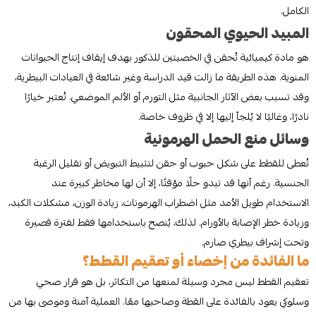
الكامل.
المبيد الحيوي المحقون
هو مادة كيميائية تُحقن في الخصيتين للذكور بهدف إيقاف إنتاج الحيوانات
المنوية. هذه الطريقة ما زالت قيد الدراسة وغير شائعة في العيادات البيطرية،
وقد تسبب بعض الآثار الجانبية مثل التورم أو الألم الموضعي. تُعتبر خيارًا
نادرًا، وغالبًا لا يُلجأ إليها إلا في ظروف خاصة.
وسائل منع الحمل الهرمونية
تُعطى للقطط على شكل حبوب أو حقن لتثبيط التبويض أو تقليل الرغبة
الجنسية. رغم أنها قد تبدو حلًا مؤقتًا، إلا أن لها مخاطر كبيرة عند
الاستخدام طويل الأمد مثل اضطراب الهرمونات، زيادة الوزن، مشكلات الكبد،
وزيادة خطر الإصابة بالأورام. لذلك، يُنصح باستخدامها فقط لفترة قصيرة
وتحت إشراف بيطري صارم.
ما الفائدة من إخصاء أو تعقيم القطط؟
تعقيم القطط ليس مجرد وسيلة لمنعها من التكاثر، بل هو قرار صحي
وسلوكي يعود بالفائدة على القطة وصاحبها معًا. العملية آمنة وموصى بها من