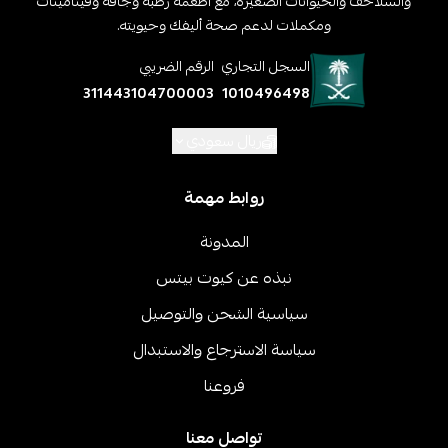
والسلاحف والحيوانات الصغيرة، مع أطعمة رطبة وجافة وفيتامينات
ومكملات لدعم صحة أليفك وحيويته.
السجل التجاري
الرقم الضريبي
311443104700003
1010496498
ريال سعودي
روابط مهمة
المدونة
نبذه عن كيوت بيتس
سياسية الشحن والتوصيل
سياسة الاسترجاع والاستبدال
فروعنا
تواصل معنا