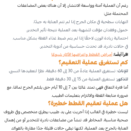
رغم أن العملية آمنة وواسعة الانتشار، إلا أن هناك بعض المضاعفات
المحتملة مثل:
التهابات سطحية في مكان الجرح إذا لم تتم العناية به جيدًا.
خمول وفقدان مؤقت للشهية بعد العملية نتيجة تأثير التخدير.
احتمالية زيادة الوزن لاحقًا إذا لم يتم ضبط غذاء القطة بشكل مناسب.
في حالات نادرة، قد تحدث حساسية من أدوية التخدير.
اقرأ أيضًا:
أمراض القطط واعراضها الأكثر شيوعًا
كم تستغرق عملية التعقيم؟
للإناث
: تستغرق العملية عادةً من 30 إلى 60 دقيقة، نظرًا لتعقيدها النسبي.
للذكور
: تستغرق العملية من 15 إلى 30 دقيقة فقط.
أما فترة التعافي فهي تمتد غالبًا بين 7 إلى 10 أيام حتى يلتئم الجرح تمامًا، مع
ضرورة متابعة القطة والالتزام بتعليمات الطبيب.
هل عملية تعقيم القطط خطيرة؟
ليست خطيرة في الغالب إذا أجريت على يد طبيب بيطري متخصص وفي ظروف
صحية مناسبة. المخاطر قد تنشأ من مضاعفات نادرة للتخدير أو من إهمال
العناية بالجرح بعد العملية، لكنها تبقى حالات قليلة جدًا مقارنة بالفوائد