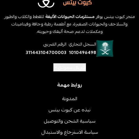
متجر كيوت بيتس يوفر
مستلزمات الحيوانات الأليفة
للقطط والكلاب والطيور
والسلاحف والحيوانات الصغيرة، مع أطعمة رطبة وجافة وفيتامينات
ومكملات لدعم صحة أليفك وحيويته.
السجل التجاري
الرقم الضريبي
311443104700003
1010496498
ريال سعودي
روابط مهمة
المدونة
نبذه عن كيوت بيتس
سياسية الشحن والتوصيل
سياسة الاسترجاع والاستبدال