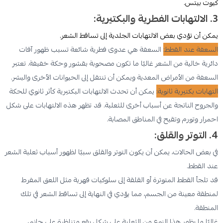
كيوت بيتس.
3. الالتهابات الفطرية والبكتيرية:
يمكن أن تؤدي بعض الالتهابات الجلدية إلى تساقط الشعر.
السعفة عند القطط:
السعفة هي عدوى فطرية شائعة تسبب ظهور آفات
دائرية خالية من الشعر غالبًا ما تكون مصحوبة بقشور وحكة خفيفة. تعتبر
السعفة من الأمراض المعدية ويمكن أن تنتقل إلى الحيوانات الأخرى والبشر.
التهابات بكتيرية ثانوية:
يمكن أن تحدث الالتهابات البكتيرية كأثر ثانوي للحكة
والجروح الناتجة عن أسباب أخرى للثعلبة. قد تظهر هذه الالتهابات على شكل
احمرار وتورم وتقيح في المناطق المصابة.
4. التوتر والقلق:
في بعض الحالات، يمكن أن يكون التوتر والقلق سببًا لظهور أسباب ثعلبة الشعر
عند القطط.
قد تلجأ القطط المتوترة أو القلقة إلى سلوكيات قهرية مثل اللعق المفرط
لمنطقة معينة من الجسم، مما يؤدي في النهاية إلى تساقط الشعر في تلك
المنطقة.
غالبًا ما يظهر هذا النوع من الثعلبة على شكل بقع متناظرة على جانبي