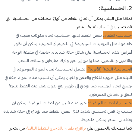
2. الحساسية:
تمامًا مثل البشر، يمكن أن تعاني القطط من أنواع مختلفة من الحساسية التي
قد تتسبب في أسباب ثعلبة الشعر.
حساسية الطعام:
بعض القطط لديها حساسية تجاه مكونات معينة في
طعامها، مثل البروتينات الموجودة في اللحوم أو الحبوب. يمكن أن تظهر
أعراض هذه الحساسية على شكل حكة شديدة، خاصة في منطقة الوجه
والأذنين والقدمين، مما يؤدي إلى لعق وفرك مفرطين وتساقط الشعر.
الحساسية البيئية (الأتوبية):
تشمل الحساسية تجاه المواد الموجودة في
البيئة مثل حبوب اللقاح والعفن والغبار. يمكن أن تسبب هذه المواد حكة في
جميع أنحاء الجسم، مما يؤدي إلى ظهور بقع بدون شعر عند القطط نتيجة
للعق والخدش المفرطين.
حساسية لدغات البراغيث:
حتى عدد قليل من لدغات البراغيث يمكن أن
يسبب رد فعل تحسسي شديد لدى بعض القطط، مما يؤدي إلى حكة شديدة
وفقدان الشعر بشكل ملحوظ.
كما ننصحك بالحصول على
برافري طعام بالدجاج للقطط البالغة
من متجر