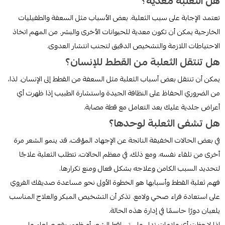
هل الثعلبة معدية؟
تعتمد الإجابة على سبب الثعلبة. بعض الأسباب مثل السعفة والطفيليات
الخارجية يمكن أن تكون معدية للحيوانات الأخرى والبشر. من المهم اتخاذ
الاحتياطات اللازمة والتشخيص الدقيق لتجنب انتشار العدوى.
هل تنتقل الثعلبة من القطط للإنسان؟
يمكن أن تنتقل بعض أسباب الثعلبة مثل السعفة من القطط إلى الإنسان. لذا،
من الضروري الحفاظ على النظافة الجيدة واستشارة الطبيب إذا ظهرت أي
أعراض جلدية عليك بعد التعامل مع قطة مصابة.
هل تشفى الثعلبة لوحدها؟
في بعض الحالات الخفيفة الناتجة عن الإجهاد المؤقت، قد ينمو الشعر مرة
أخرى من تلقاء نفسه. ومع ذلك، في معظم الحالات، تتطلب الثعلبة علاجًا
لتحديد السبب الكامن وعلاجه بشكل فعال ومنع تكرارها.
فهم ثعلبة القطط وأسبابها هو الخطوة الأولى نحو مساعدة صديقك الفروي
على استعادة فراء صحي ولامع. تذكر أن التشخيص المبكر والعلاج المناسب
يلعبان دورًا حاسمًا في إدارة هذه الحالة.
إذا لاحظت أي علامات تدل على تساقط الشعر أو ظهور بقع صلعاء على