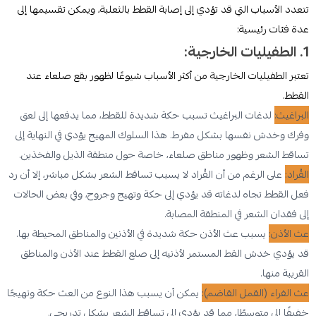
تتعدد الأسباب التي قد تؤدي إلى إصابة القطط بالثعلبة، ويمكن تقسيمها إلى
عدة فئات رئيسية:
1. الطفيليات الخارجية:
تعتبر الطفيليات الخارجية من أكثر الأسباب شيوعًا لظهور بقع صلعاء عند
القطط.
البراغيث:
لدغات البراغيث تسبب حكة شديدة للقطط، مما يدفعها إلى لعق
وفرك وخدش نفسها بشكل مفرط. هذا السلوك المهيج يؤدي في النهاية إلى
تساقط الشعر وظهور مناطق صلعاء، خاصة حول منطقة الذيل والفخذين.
القُراد:
على الرغم من أن القُراد لا يسبب تساقط الشعر بشكل مباشر، إلا أن رد
فعل القطط تجاه لدغاته قد يؤدي إلى حكة وتهيج وجروح، وفي بعض الحالات
إلى فقدان الشعر في المنطقة المصابة.
عث الأذن:
يسبب عث الأذن حكة شديدة في الأذنين والمناطق المحيطة بها.
قد يؤدي خدش القط المستمر لأذنيه إلى صلع القطط عند الأذن والمناطق
القريبة منها.
عث الفراء (القمل القاضم):
يمكن أن يسبب هذا النوع من العث حكة وتهيجًا
خفيفًا إلى متوسطًا، مما قد يؤدي إلى تساقط الشعر بشكل تدريجي.