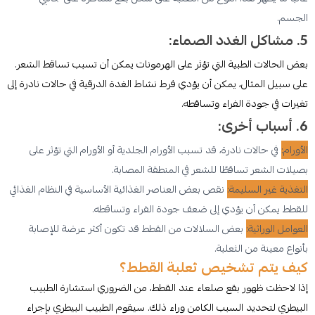
الجسم.
5. مشاكل الغدد الصماء:
بعض الحالات الطبية التي تؤثر على الهرمونات يمكن أن تسبب تساقط الشعر.
على سبيل المثال، يمكن أن يؤدي فرط نشاط الغدة الدرقية في حالات نادرة إلى
تغيرات في جودة الفراء وتساقطه.
6. أسباب أخرى:
الأورام:
في حالات نادرة، قد تسبب الأورام الجلدية أو الأورام التي تؤثر على
بصيلات الشعر تساقطًا للشعر في المنطقة المصابة.
التغذية غير السليمة:
نقص بعض العناصر الغذائية الأساسية في النظام الغذائي
للقطط يمكن أن يؤدي إلى ضعف جودة الفراء وتساقطه.
العوامل الوراثية:
بعض السلالات من القطط قد تكون أكثر عرضة للإصابة
بأنواع معينة من الثعلبة.
كيف يتم تشخيص ثعلبة القطط؟
إذا لاحظت ظهور بقع صلعاء عند القطط، من الضروري استشارة الطبيب
البيطري لتحديد السبب الكامن وراء ذلك. سيقوم الطبيب البيطري بإجراء