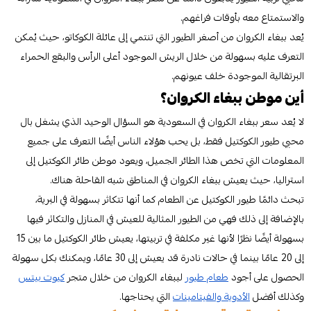
والاستمتاع معه بأوقات فراغهم.
يُعد ببغاء الكروان من أصغر الطيور التي تنتمي إلى عائلة الكوكاتو، حيث يُمكن
التعرف عليه بسهولة من خلال الريش الموجود أعلى الرأس والبقع الحمراء
البرتقالية الموجودة خلف عيونهم.
أين موطن ببغاء الكروان؟
لا يُعد سعر ببغاء الكروان في السعودية هو السؤال الوحيد الذي يشغل بال
محبي طيور الكوكتيل فقط، بل يحب هؤلاء الناس أيضًا التعرف على جميع
المعلومات التي تخص هذا الطائر الجميل، ويعود موطن طائر الكوكتيل إلى
استراليا، حيث يعيش ببغاء الكروان في المناطق شبه القاحلة هناك.
تبحث دائمًا طيور الكوكتيل عن الطعام كما أنها تتكاثر بسهولة في البرية،
بالإضافة إلى ذلك فهي من الطيور المثالية للعيش في المنازل والتكاثر فيها
بسهولة أيضًا نظرًا لأنها غير مكلفة في تربيتها، يعيش طائر الكوكتيل ما بين 15
إلى 20 عامًا بينما في حالات نادرة قد يعيش إلى 30 عامًا، ويمكنك بكل سهولة
الحصول على أجود
طعام طيور
لببغاء الكروان من خلال متجر
كيوت بيتس
وكذلك أفضل
الأدوية والفيتامينات
التي يحتاجها.