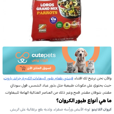
والآن نحن نرشح لك اقتناء
فينشي طعام طيور الببعاءات الكبيرة جراند باروت
،
حيث يحتوي على مكونات طبيعية مثل بذور عباد الشمس، فول سوداني
مقشر، شوفان مقشر، قمح وغير ذلك من العناصر الغذائية الهامة للببغاوات.
ما هي أنواع طيور الكروان؟
كروان اللاتينو
: لونه الأبيض ورأسه صفراء، ولديه بقع برتقالية على الريش.