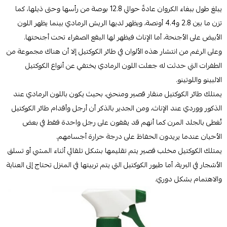
يبلغ طول ببغاء الكروان عادةً حوالي 12.8 بوصة من رأسها وحتى ذيلها، كما
تزن ما بين 2.8 و4.4 أونصة، ويظهر لديها الريش الرمادي بينما يظهر اللون
الأبيض على الأجنحة، أما الإناث فيظهر لها البقع الصفراء تحت أجنحتها.
وعلى الرغم من انتشار هذه الألوان في طائر الكوكتيل إلا أن هناك مجموعة من
الطفرات التي حدثت له جعلت اللون الرمادي يختفي عن أنواع الكوكتيل
الالبينو واللوتينو.
يمتلك طائر الكوكتيل منقار قصير ومنحني، بحيث يكون باللون الرمادي عند
الذكور ووردي عند الإناث، ومن الجدير بالذكر أن أرجل وأقدام طائر الكوكتيل
تُغطى بالجلد المرن كما أنهم قد يقفون على رجل واحدة فقط في بعض
الأحيان عندما يريدون الحفاظ على درجة حرارة أجسامهم.
يمتلك الكوكتيل مخلب قصير يتم تقليمها بشكل تلقائي أثناء المشي أو تسلق
الأشجار في البرية، أما طيور الكوكتيل التي يتم تربيتها في المنزل تحتاج إلى العناية
والاهتمام بشكل دوري.