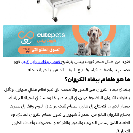
نقوم من خلال متجر كيوت بيتس بترشيح
قفص ببغاء ديزاين كبير
، فهو
مصمم بمواصفات قياسية تتيح للببغاء الشعور بالحرية داخله.
ما هو طعام ببغاء الكروان؟
يتغذى ببغاء الكروان على البذور والأطعمة التي تتبع نظام غذائي متوازن، وتأكل
ببغاوات الكروان الناضجة مرتين في اليوم صباحًا ومساءً في الحياة البرية، أما
صغار الكروان فتحتاج إلى تناول الطعام ثلاث مرات في اليوم وفقًا إلى عمرها.
يحتاج الكروان البالغ من العمر 3 شهور إلى تناول طعام الكروان العادي، وه
الطعام الذي يشمل الحبوب والبذور والفواكه والخضروات وأعلاف الطيور
التجارية.