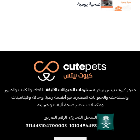
صحية يومية
متجر كيوت بيتس يوفر
مستلزمات الحيوانات الأليفة
للقطط والكلاب والطيور
والسلاحف والحيوانات الصغيرة، مع أطعمة رطبة وجافة وفيتامينات
ومكملات لدعم صحة أليفك وحيويته.
السجل التجاري
الرقم الضريبي
311443104700003
1010496498