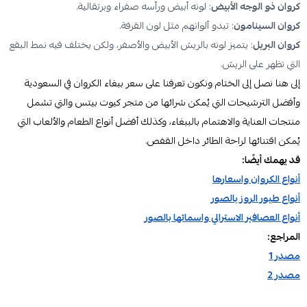
كروان ذو الوجه الأبيض
: لونه أبيض ورأسه صفراء وبرتقالية.
كروان السينامون
: تبدو ألوانهم مثل لون القرفة.
كروان البريل
: يتميز لونه بالريش الأبيض والأصفر، ولكن يختلف فيه نمط البقع
التي تظهر على الريش.
إلى هنا نصل إلى الختام ونكون تعرفنا على سعر ببغاء الكروان في السعودية
وأفضل الترشيحات التي يُمكن شرائها من متجر كيوت بيتس والتي تشمل
منتجات العناية والاهتمام بالببغاء، وكذلك أفضل أنواع الطعام والألعاب التي
يُمكن اقتنائها لراحة الطائر داخل القفص.
قد يهمك أيضًا:
أنواع الكروان واسعارها
أنواع طيور الروز بالصور
أنواع العصافير الاسترالي واسمائها بالصور
المراجع:
مصدر 1
مصدر 2