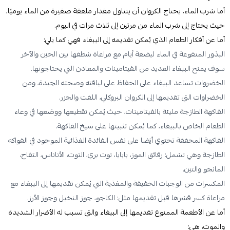
أما شرب الماء، يحتاج الكروان أن يتناول مقدار ملعقة صغيرة من الماء يوميًا،
حيث يحتاج إلى شرب الماء من مرتين إلى ثلاث مرات في اليوم.
أما عن أفكار الطعام الذي يُمكن تقديمه إلى الببغاء فهي كما يلي:
البذور المنقوعة في الماء لبضعة أيام مع مراعاة شطفها بين الحين والآخر
سوف يمنح الببغاء العديد من الفيتامينات والمعادن التي يحتاجونها.
الخضروات تساعد الببغاء على الحفاظ على لياقته وصحته الجيدة، ومن
الخضراوات التي تقديمها إلى الكروان البروكلي، اللفت والجزر.
الفاكهة الطازجة مليئة بالفيتامينات، حيث يُمكن تقطيعها ووضعها في وعاء
الطعام الخاص بالببغاء، كما يُمكن تثبيتها على سيخ الفاكهة.
الفاكهة المجففة تحتوي أيَضا على نفس الفائدة الغذائية الموجود في الفواكه
الطازجة وهي تشمل: رقائق الموز، بابايا، توت بري، التوت، الأناناس، التفاح،
المانجو والتين.
المكسرات من الوجبات الخفيفة والمغذية التي يُمكن تقديمها إلى الببغاء مع
مراعاة كسر قشرها قبل تقديمها مثل: الكاجو، جوز النخيل وجوز الأرز.
أما عن الأطعمة الممنوع تقديمها إلى الببغاء والتي تسبب له الأضرار الشديدة
والموت، هي: