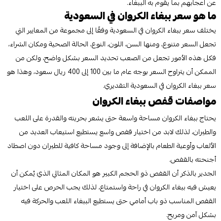
عن اعجابهم بما يقوم به الببغاء.
ما هو سعر ببغاء الكروان في السعودية
يختلف سعر ببغاء الكروان في السعودية وفقًا إلى مجموعة من المعايير التي
تجعل السعر متنوع، ومنها السن، اللون، النوع، الحالة الصحية ومكان الشراء،
فكل هذه الأمور تجعل من الصعب تحديد السعر بشكل واضح، ولكن من
الممكن أن يتراوح السعر بوجه عام ما بين 100 إلى 400 ريال سعود، وهذا هو
سعر ببغاء الكروان في السعودية التقديري.
مواصفات قفص ببغاء الكروان
يحتاج ببغاء الكروان مساحة واسعة حتى يشعر بحريته والقدرة على اللعب
والطيران، لذلك لابد من اختيار قفص واسع يستطيع استيعاب العديد من
الألعاب وأوعية الطعام بالإضافة إلى وجود مساحة كافية للطيران دون اصطاد
أجنحته بالقفص.
الجدير بالذكر أن القفص ذو الحجم الكبير هو المكان المثالي الذي يُمكن أن
يعيش فيه ببغاء الكروان في راحة واستمتاع، لذلك يجب الحرص على اختيار
القفص المناسب ذو باب أمامي حتى يستطيع الببغاء اللعب والحركة فيه
بشكل آمن ومريح.