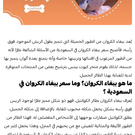
يُعد ببغاء الكروان من الطيور الجميلة التي تتميز بطول الريش الموجود فوق
رأسه، فأصبح سعر ببغاء الكروان في السعودية من الأسئلة الشائعة نظرًا لأنه
من الطيور المرغوب في اقتنائها وتربيتها خاصة وأنه يتمتع بعدة ألوان يتميز بها
جسمه، لذلك يقوم متجر كيوت بيتس بترشيح بعض من المنتجات المتوفرة
لديه للعناية بهذا الطائر الجميل.
ما هو ببغاء الكروان؟ وما سعر ببغاء الكروان في
السعودية ؟
يُعرف ببغاء الكروان بطائر الكوكتيل، فهو ذو شكل مميز نظرًا لوجود الريس
فوق رأسه بشكل يجعل شكله محبوب للغاية، بالإضافة إلى شكله الجميل،
يطلق الكوكتيل صفارات يوجهها إلى الأشخاص المفضلين له. فهذا الطائر من
الطيور الأليفة والمثالية للعيش مع من يحبهم في المنزل، وهذا يجعل كثير من
محبي تربية الطيور يتابعون دائمًا عن سعر ببغاء الكروان في السعودية لشرائه