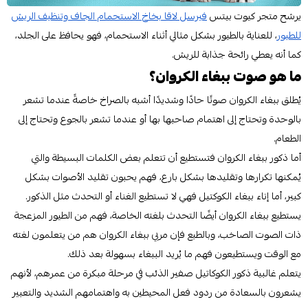
يرشح متجر كيوت بيتس
فيرسل لاقا بخاخ الاستحمام الجاف وتنظيف الريش
للطيور
، للعناية بالطيور بشكل مثالي أثناء الاستحمام، فهو يحافظ على الجلد،
كما أنه يعطي رائحة جذابة للريش.
ما هو صوت ببغاء الكروان؟
يُطلق ببغاء الكروان صوتًا حادًا وشديدًا أشبه بالصراخ خاصةً عندما تشعر
بالوحدة وتحتاج إلى اهتمام صاحبها بها أو عندما تشعر بالجوع وتحتاج إلى
الطعام.
أما ذكور ببغاء الكروان فتستطيع أن تتعلم بعض الكلمات البسيطة والتي
يُمكنها تكرارها وتقليدها بشكل بارع، فهم يحبون تقليد الأصوات بشكل
كبير، أما إناء ببغاء الكوكتيل فهي لا تستطيع الغناء أو التحدث مثل الذكور.
يستطيع ببغاء الكروان أيضًا التحدث بلغته الخاصة، فهم من الطيور المزعجة
ذات الصوت الصاخب، وبالطبع فإن مربي ببغاء الكروان هم من يتعلمون لغته
مع الوقت ويستطيعون فهم ما يُريد الببغاء بسهولة بعد ذلك.
يتعلم غالبية ذكور الكوكاتيل صفير الذئب في مرحلة مبكرة من عمرهم، لأنهم
يشعرون بالسعادة من ردود فعل المحيطين به واهتمامهم الشديد والتعبير