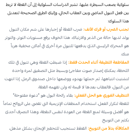
سلوكية يصعب السيطرة عليها، تشير الدراسات السلوكية إلى أن القطة لا تربط
بين فعل التبول الماضي وبين العقاب الحالي، وإليكِ الطرق الصحيحة لتعديل
هذا السلوك:
تجنب الضرب أو فرك الأنف:
ضرب القطة أو إجبارها على شم مكان التبول
يولد لديها حالة من الذعر والارتباك. هذا الخوف يرفع مستويات التوتر، والتوتر
هو المحرك الرئيسي الذي يدفعها للتبول مرة أخرى في أماكن مخفية هرباً
منك.
المقاطعة اللطيفة أثناء الحدث فقط:
إذا ضبطتِ القطة وهي تتبول في تلك
اللحظة، يمكنكِ إصدار صوت مفاجئ وبسيط مثل التصفيق لمرة واحدة
لتشتيت انتباهها، ثم حملها بهدوء ووضعها داخل صندوق الرمل. إذا انتهت
من التبول، فالعقاب بعدها لا قيمة له ولن تفهمه القطة.
التنظيف الفوري هو الحل الفعلي:
بقاء رائحة البول هو "دعوة مفتوحة"
للقطة لتكرار الفعل، استخدام المنظفات الإنزيمية التي تقضي على الروائح تماماً
هو أفضل وسيلة لمنع القطة من العودة لنفس النقطة، وهذا التصرف أجدى
بكثير من التوبيخ.
المكافأة بدلاً من التوبيخ:
القطط تستجيب للتحفيز الإيجابي بشكل مذهل،