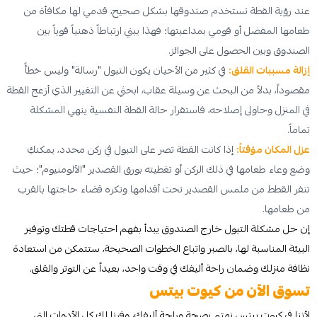
عند رؤية القطة تستخدم صندوقها بشكل صحيح، قدمي لها مكافأة من
طعامها المفضل أو قومي بمداعبتها؛ فهذا يبني ارتباطاً ذهنياً قوياً بين
الصندوق وبين الحصول على الجوائز.
إزالة مسببات القلق:
في كثير من الأحيان يكون التبول "رسالة" وليس خطأً
مقصوداً، بدلاً من البحث عن وسيلة عقاب، ابحثي عن التغيير الذي أزعج القطة
في المنزل وحاولى إصلاحه، فاستقرار حالة القطة النفسية ينهي المشكلة
تماماً.
عزل المكان مؤقتاً:
إذا كانت القطة تصر على التبول في ركن محدد، يمكنكِ
وضع وعاء طعامها في ذلك الركن أو تغطيته بورق القصدير "الألومنيوم"؛ حيث
تنفر القطط من ملمس القصدير تحت أقدامها وتكره قضاء حاجتها بالقرب
من طعامها.
إن حل مشكلة التبول خارج الصندوق يبدأ بفهم احتياجات قطتك وتوفير
البيئة المناسبة لها، بالصبر واتباع الخطوات الصحيحة، ستتمكن من استعادة
نظافة منزلك وضمان راحة أليفك في وقت واحد، بعيداً عن التوتر والقلق.
تسوق الآن من كيوت بيتس
لأننا في كيوت بيتس نهتم بصحة وراحة أليفك، وفرنا لك كل الأدوات التي