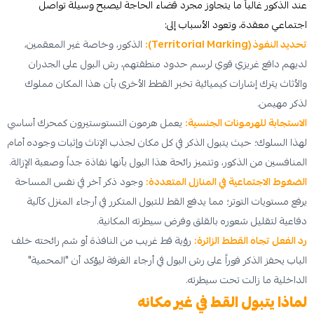
عند الذكور غالباً ما يتجاوز مجرد قضاء الحاجة ليصبح وسيلة تواصل
اجتماعي معقدة، وتعود الأسباب إلى:
تحديد النفوذ (Territorial Marking):
الذكور، وخاصة غير المعقمين،
لديهم دافع غريزي قوي لرسم حدود منطقتهم، رش البول على الجدران
والأثاث يترك إشارات كيميائية تخبر القطط الأخرى بأن هذا المكان مملوك
لذكر مهيمن.
الاستجابة للهرمونات الجنسية:
يعمل هرمون التستوستيرون كمحرك أساسي
لهذا السلوك؛ حيث يتبول الذكر في كل مكان لجذب الإناث وإثبات وجوده أمام
المنافسين من الذكور، وتتميز رائحة هذا البول بأنها نفاذة جداً وصعبة الإزالة.
الضغوط الاجتماعية في المنازل المتعددة:
وجود ذكر آخر في نفس المساحة
يرفع مستويات التوتر؛ مما يدفع القط للتبول المتكرر في أرجاء المنزل كآلية
دفاعية لتقليل شعوره بالقلق وفرض سيطرته المكانية.
رد الفعل تجاه القطط الزائرة:
رؤية قط غريب من النافذة أو شم رائحته خلف
الباب يحفز الذكر فوراً على رش البول في أرجاء الغرفة ليؤكد أن "المحمية"
الداخلية ما زالت تحت سيطرته.
لماذا يتبول القط في غير مكانه