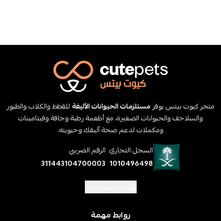
متجر كيوت بيتس يوفر
مستلزمات الحيوانات الأليفة
للقطط والكلاب والطيور
والسلاحف والحيوانات الصغيرة، مع أطعمة رطبة وجافة وفيتامينات
ومكملات لدعم صحة أليفك وحيويته.
السجل التجاري
الرقم الضريبي
311443104700003
1010496498
ريال سعودي
روابط مهمة