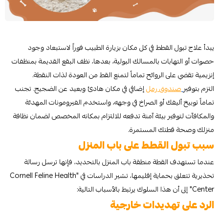
يبدأ علاج تبول القطط في كل مكان بزيارة الطبيب فوراً لاستبعاد وجود
حصوات أو التهابات بالمسالك البولية، بعدها، نظف البقع القديمة بمنظفات
إنزيمية تقضي على الروائح تماماً لتمنع القط من العودة لذات النقطة.
التزم بتوفير
صندوق رمل
إضافي في مكان هادئ وبعيد عن الضجيج. تجنب
تماماً توبيخ أليفك أو الصراخ في وجهه، واستخدم الفيرومونات المهدئة
والمكافآت لتوفير بيئة آمنة تدفعه للالتزام بمكانه المخصص لضمان نظافة
منزلك وصحة قطتك المستمرة.
سبب تبول القطط على باب المنزل
عندما تستهدف القطة منطقة باب المنزل بالتحديد، فإنها ترسل رسالة
تحذيرية تتعلق بحماية إقليمها، تشير الدراسات في "Cornell Feline Health
Center" إلى أن هذا السلوك يرتبط بالأسباب التالية:
الرد على تهديدات خارجية