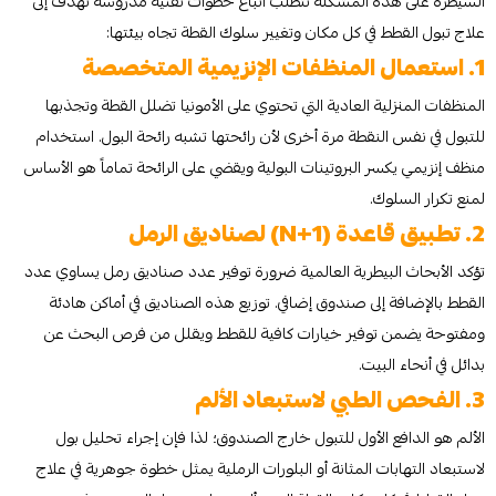
السيطرة على هذه المشكلة تتطلب اتباع خطوات تقنية مدروسة تهدف إلى
علاج تبول القطط في كل مكان وتغيير سلوك القطة تجاه بيئتها:
1. استعمال المنظفات الإنزيمية المتخصصة
المنظفات المنزلية العادية التي تحتوي على الأمونيا تضلل القطة وتجذبها
للتبول في نفس النقطة مرة أخرى لأن رائحتها تشبه رائحة البول. استخدام
منظف إنزيمي يكسر البروتينات البولية ويقضي على الرائحة تماماً هو الأساس
لمنع تكرار السلوك.
2. تطبيق قاعدة (N+1) لصناديق الرمل
تؤكد الأبحاث البيطرية العالمية ضرورة توفير عدد صناديق رمل يساوي عدد
القطط بالإضافة إلى صندوق إضافي. توزيع هذه الصناديق في أماكن هادئة
ومفتوحة يضمن توفير خيارات كافية للقطط ويقلل من فرص البحث عن
بدائل في أنحاء البيت.
3. الفحص الطبي لاستبعاد الألم
الألم هو الدافع الأول للتبول خارج الصندوق؛ لذا فإن إجراء تحليل بول
لاستبعاد التهابات المثانة أو البلورات الرملية يمثل خطوة جوهرية في علاج