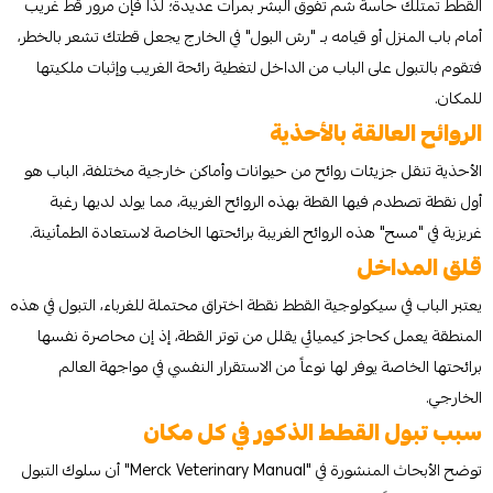
القطط تمتلك حاسة شم تفوق البشر بمرات عديدة؛ لذا فإن مرور قط غريب
أمام باب المنزل أو قيامه بـ "رش البول" في الخارج يجعل قطتك تشعر بالخطر،
فتقوم بالتبول على الباب من الداخل لتغطية رائحة الغريب وإثبات ملكيتها
للمكان.
الروائح العالقة بالأحذية
الأحذية تنقل جزيئات روائح من حيوانات وأماكن خارجية مختلفة، الباب هو
أول نقطة تصطدم فيها القطة بهذه الروائح الغريبة، مما يولد لديها رغبة
غريزية في "مسح" هذه الروائح الغريبة برائحتها الخاصة لاستعادة الطمأنينة.
قلق المداخل
يعتبر الباب في سيكولوجية القطط نقطة اختراق محتملة للغرباء، التبول في هذه
المنطقة يعمل كحاجز كيميائي يقلل من توتر القطة، إذ إن محاصرة نفسها
برائحتها الخاصة يوفر لها نوعاً من الاستقرار النفسي في مواجهة العالم
الخارجي.
سبب تبول القطط الذكور في كل مكان
توضح الأبحاث المنشورة في "Merck Veterinary Manual" أن سلوك التبول