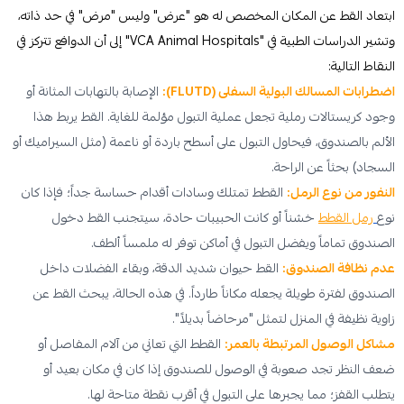
ابتعاد القط عن المكان المخصص له هو "عرض" وليس "مرض" في حد ذاته،
وتشير الدراسات الطبية في "VCA Animal Hospitals" إلى أن الدوافع تتركز في
النقاط التالية:
اضطرابات المسالك البولية السفلى (FLUTD):
الإصابة بالتهابات المثانة أو
وجود كريستالات رملية تجعل عملية التبول مؤلمة للغاية. القط يربط هذا
الألم بالصندوق، فيحاول التبول على أسطح باردة أو ناعمة (مثل السيراميك أو
السجاد) بحثاً عن الراحة.
النفور من نوع الرمل:
القطط تمتلك وسادات أقدام حساسة جداً؛ فإذا كان
نوع
رمل القطط
خشناً أو كانت الحبيبات حادة، سيتجنب القط دخول
الصندوق تماماً ويفضل التبول في أماكن توفر له ملمساً ألطف.
عدم نظافة الصندوق:
القط حيوان شديد الدقة، وبقاء الفضلات داخل
الصندوق لفترة طويلة يجعله مكاناً طارداً. في هذه الحالة، يبحث القط عن
زاوية نظيفة في المنزل لتمثل "مرحاضاً بديلاً".
مشاكل الوصول المرتبطة بالعمر:
القطط التي تعاني من آلام المفاصل أو
ضعف النظر تجد صعوبة في الوصول للصندوق إذا كان في مكان بعيد أو
يتطلب القفز؛ مما يجبرها على التبول في أقرب نقطة متاحة لها.