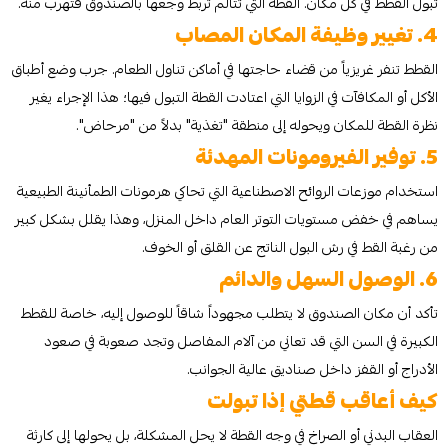
تبول القطط في كل مكان. القطة التي تتألم تربط وجعها بالصندوق فتهرب منه.
4. تغيير وظيفة المكان المصاب
القطط تنفر غريزياً من قضاء حاجتها في أماكن تناول الطعام. جرب وضع أطباق
الأكل أو المكافآت في الزوايا التي اعتادت القطة التبول فيها؛ هذا الإجراء يغير
نظرة القطة للمكان ويحوله إلى منطقة "تغذية" بدلاً من "مرحاض".
5. توفير الفيرومونات المهدئة
استخدام موزعات الروائح الاصطناعية التي تحاكي هرمونات الطمأنينة الطبيعية
يساهم في خفض مستويات التوتر العام داخل المنزل، وهذا يقلل بشكل كبير
من رغبة القط في رش البول الناتج عن القلق أو الخوف.
6. الوصول السهل والدائم
تأكد أن مكان الصندوق لا يتطلب مجهوداً شاقاً للوصول إليه، خاصة للقطط
الكبيرة في السن التي قد تعاني من آلام المفاصل وتجد صعوبة في صعود
الأدراج أو القفز داخل صناديق عالية الجوانب.
كيف أعاقب قطتي إذا تبولت
العقاب البدني أو الصراخ في وجه القطة لا يحل المشكلة، بل يحولها إلى كارثة