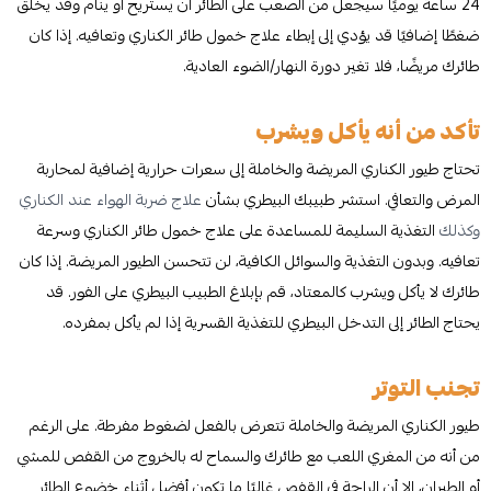
24 ساعة يوميًا سيجعل من الصعب على الطائر أن يستريح أو ينام وقد يخلق
ضغطًا إضافيًا قد يؤدي إلى إبطاء علاج خمول طائر الكناري وتعافيه. إذا كان
طائرك مريضًا، فلا تغير دورة النهار/الضوء العادية.
تأكد من أنه يأكل ويشرب
تحتاج طيور الكناري المريضة والخاملة إلى سعرات حرارية إضافية لمحاربة
المرض والتعافي. استشر طبيبك البيطري بشأن
علاج ضربة الهواء عند الكناري
وكذلك
التغذية السليمة للمساعدة على علاج خمول طائر الكناري وسرعة
تعافيه. وبدون التغذية والسوائل الكافية، لن تتحسن الطيور المريضة. إذا كان
طائرك لا يأكل ويشرب كالمعتاد، قم بإبلاغ الطبيب البيطري على الفور. قد
يحتاج الطائر إلى التدخل البيطري للتغذية القسرية إذا لم يأكل بمفرده.
تجنب التوتر
طيور الكناري المريضة والخاملة تتعرض بالفعل لضغوط مفرطة. على الرغم
من أنه من المغري اللعب مع طائرك والسماح له بالخروج من القفص للمشي
أو الطيران، إلا أن الراحة في القفص غالبًا ما تكون أفضل أثناء خضوع الطائر