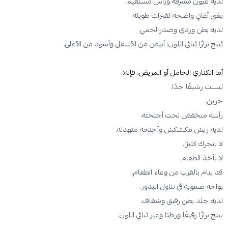
لديه عيون مشرقة ورأس مستقيم.
يغني أغانٍ واضحة لفترات طويلة.
لديه بطن وردي وصدر لحمي.
يُنتج برازًا ثنائي اللون: أبيض من الأسفل وأسود من الأعلى.
أما الكناري الخامل أو المريض، فإنه:
ليست رشيقًا جدًا.
حزين.
رأسه منخفض تحت أجنحته.
لديه ريش مكشكش وأجنحة متهدلة.
لا يتحرك كثيرًا.
لا يأخذ الطعام.
قد ينام بالقرب من وعاء الطعام.
يواجه صعوبة في تناول البذور.
لديه جلد بطن رقيق وشفاف.
ينتج برازًا رقيقًا ورطبًا وغير ثنائي اللون.