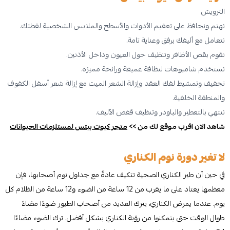
الترويش
نهتم ونحافظ على تعقيم الأدوات والأسطح والملابس الشخصية لقطتك.
نتعامل مع أليفك برفق وعناية تامة.
نقوم بقص الأظافر وتنظيف حول العيون وداخل الأذنين.
نستخدم شامبوهات لنظافة عميقة ورائحة مميزة.
تجفيف وتمشيط لفك العقد وإزالة الشعر الميت مع إزالة شعر أسفل الكفوف
والمنطقة الخلفية.
ننتهي بالتعطير والباودر وتنظيف قفص الأليف.
شاهد الان اقرب موقع لك من >>
متجر كيوت بيتس لمستلزمات الحيوانات
لا تغير دورة نوم الكناري
في حين أن طير الكناري الصحية تتكيف عادةً مع جداول نوم أصحابها، فإن
معظمها يعتاد على ما يقرب من 12 ساعة من الضوء و12 ساعة من الظلام كل
يوم. عندما يمرض الكناري، يترك العديد من أصحاب الطيور ضوءًا مضاءً
طوال الوقت حتى يتمكنوا من رؤية الكناري بشكل أفضل. ترك الضوء مضاءًا