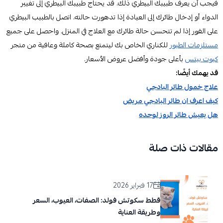
فيجب أن يعرف طبيبك البيطري ذلك. قد يحتاج طبيبك البيطري إلى تغيير
الدواء أو إدخال طائرك إلى العيادة إذا تدهورت حالته. اتصل بالطبيب البيطري
على الفور إذا لم تتحسن حالة طائرك مع العلاج في المنزل. واحصل على جميع
مستلزمات الطيور
للكناري الخاص بك ليتمتع بصحة كاملة وعافية من متجر
كيوت بيتس
بأعلى جودة وأفضل عروض الأسعار.
قد يهمك أيضًا:
علاج خمول طائر البادجي
كيف اعرف ان طائر البادجي مريض
هل يعيش طائر الروز لوحده
مقالات ذات صلة
17 فبراير 2026
قطط سكوتش فولد: الصفات، العيوب، السعر
وطريقة العناية