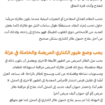
للعلاج وأثناء فترة التعافي.
تجنب النظام الغذائي المفاجئ أو التغيرات البيئية عندما يكون طائرك مريضًا.
حاول تجنب إغراء البقاء مستيقظًا طوال ساعات الليل مع طائرك (كما يفعل
العديد من الأشخاص ذوي القلوب الطيبة)، فهو يحتاج إلى راحته، وكذلك أنت
من أجل علاج خمول طائر الكناري بشكل صحيح.
يجب وضع طيور الكناري المريضة والخاملة في عزلة
يجب عزل الطائر المريض عن الطيور الأليفة الأخرى، ويفضل أن يكون ذلك في
غرفة منفصلة. يتيح لك فصل طائرك المريض مراقبة استهلاكه للطعام
ومستويات نشاطه وفضلاته عن كثب ويسمح للطائر بالراحة. قد يساعد العزل
أيضًا في تقليل فرص انتشار الأمراض المعدية إلى الطيور الأخرى في المنزل. لا
تقم أبدًا بإحضار حيوان أليف جديد إلى المنزل أثناء علاج أو مراقبة طائر
مريض (أو أي حيوان أليف مريض آخر).
في النهاية، إذا لم يسير علاج خمول طائر الكناري في المنزل كما هو متوقع.