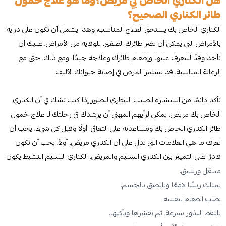
هل الكناري الخاص بي مريض؟وما هو علاج خمول
طائر الكناري الصحيح؟
الكناري الخاص بك يستحق العلاج المناسب، وهذا يشمل أن تكون على دراية
بالأمراض التي يمكن أن تضر طائرك الصغير. للوقاية من الأمراض، عليك أن
تأخذ وقتًا للتعرف عليها وإطعام طائرك وعلاجه جيدًا. ومع ذلك، حتى مع
الرعاية المناسبة، قد يستمر المرض في إصابة حيوانك الأليف.
تأكد دائمًا من استشارة الطبيب البيطري للطيور إذا كنت تشك في أن الكناري
الخاص بك مريض. يمكن لرأيهم المهني أن يرشدك في رحلتك لـ علاج خمول
طائر الكناري الخاص بك ومساعدته على التعافي. أولًا وقبل كل شيء، يجب أن
تعرف ما هي العلامات التي تدل على أن الكناري مريض. أولاً، يجب أن تكون
قادرًا على التمييز بين الكناري السليم والمريض. الكناري السليم النشيط يكون:
متنقل ورشيق.
يمتلك ريشًا لامعًا ويلتصق بالجسم.
يطلب الطعام لنفسه.
يلتقط البذور بسرعة، ثم يقشرها ويأكلها.