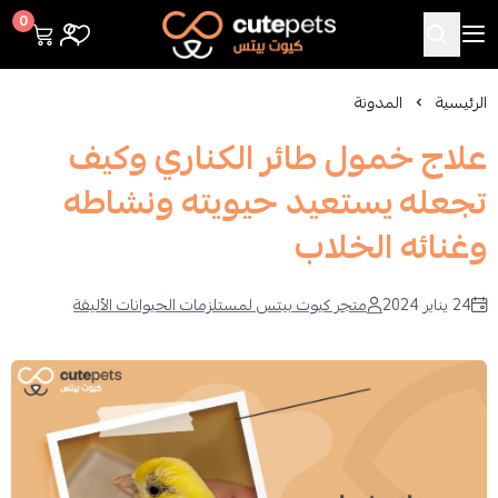
Cutepets
0
الرئيسية
المدونة
علاج خمول طائر الكناري وكيف
تجعله يستعيد حيويته ونشاطه
وغنائه الخلاب
24 يناير 2024
متجر كيوت بيتس لمستلزمات الحيوانات الأليفة