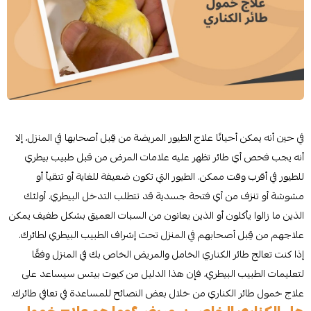
في حين أنه يمكن أحيانًا علاج الطيور المريضة من قِبل أصحابها في المنزل، إلا
أنه يجب فحص أي طائر تظهر عليه علامات المرض من قبل طبيب بيطري
للطيور في أقرب وقت ممكن. الطيور التي تكون ضعيفة للغاية أو تتقيأ أو
مشوشة أو تنزف من أي فتحة جسدية قد تتطلب التدخل البيطري. أولئك
الذين ما زالوا يأكلون أو الذين يعانون من السبات العميق بشكل طفيف يمكن
علاجهم من قِبل أصحابهم في المنزل تحت إشراف الطبيب البيطري لطائرك.
إذا كنت تعالج طائر الكناري الخامل والمريض الخاص بك في المنزل وفقًا
لتعليمات الطبيب البيطري، فإن هذا الدليل من كيوت بيتس سيساعد على
علاج خمول طائر الكناري من خلال بعض النصائح للمساعدة في تعافي طائرك.