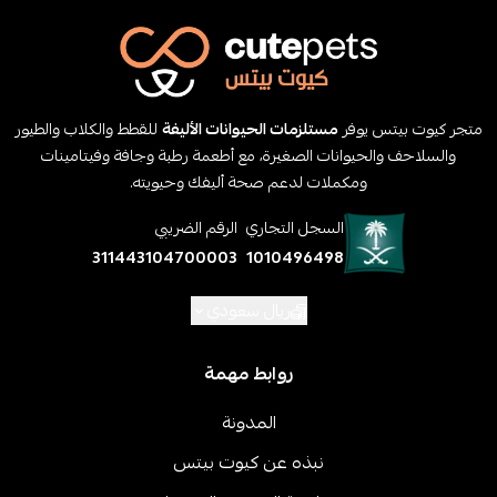
متجر كيوت بيتس يوفر
مستلزمات الحيوانات الأليفة
للقطط والكلاب والطيور
والسلاحف والحيوانات الصغيرة، مع أطعمة رطبة وجافة وفيتامينات
ومكملات لدعم صحة أليفك وحيويته.
السجل التجاري
الرقم الضريبي
311443104700003
1010496498
ريال سعودي
روابط مهمة
المدونة
نبذه عن كيوت بيتس