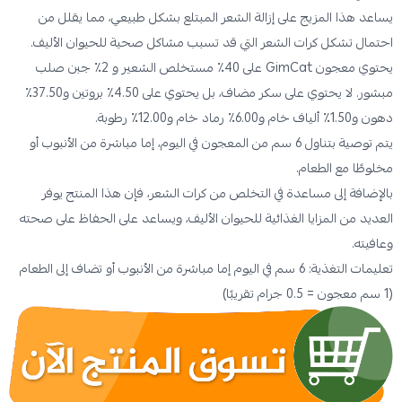
يساعد هذا المزيج على إزالة الشعر المبتلع بشكل طبيعي، مما يقلل من
احتمال تشكل كرات الشعر التي قد تسبب مشاكل صحية للحيوان الأليف.
يحتوي معجون GimCat على 40٪ مستخلص الشعير و 2٪ جبن صلب
مبشور. لا يحتوي على سكر مضاف، بل يحتوي على 4.50٪ بروتين و37.50٪
دهون و1.50٪ ألياف خام و6.00٪ رماد خام و12.00٪ رطوبة.
يتم توصية بتناول 6 سم من المعجون في اليوم، إما مباشرة من الأنبوب أو
مخلوطًا مع الطعام.
بالإضافة إلى مساعدة في التخلص من كرات الشعر، فإن هذا المنتج يوفر
العديد من المزايا الغذائية للحيوان الأليف، ويساعد على الحفاظ على صحته
وعافيته.
تعليمات التغذية: 6 سم في اليوم إما مباشرة من الأنبوب أو تضاف إلى الطعام
(1 سم معجون = 0.5 جرام تقريبًا)