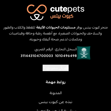
متجر كيوت بيتس يوفر
مستلزمات الحيوانات الأليفة
للقطط والكلاب والطيور
والسلاحف والحيوانات الصغيرة، مع أطعمة رطبة وجافة وفيتامينات
ومكملات لدعم صحة أليفك وحيويته.
السجل التجاري
الرقم الضريبي
311443104700003
1010496498
ريال سعودي
روابط مهمة
المدونة
نبذه عن كيوت بيتس
سياسية الشحن والتوصيل