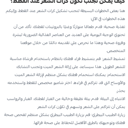
كيف يمكن تجنب تكون كرّات الشعر عند القطط؟
هنا بعض الخطوات البسيطة لتجنب تشكيل كرات الشعر عند القطط، وإليكم
هذه الخطوات في الآتي:
تغذية صحية: قدم طعامًا متوازنًا وغنيًا بالبروتينات لقطتك. تأكد من أن
تحتوي الوجبة اليومية على العديد من العناصر الغذائية الضرورية لبشرة
وفروة صحية وهذا ما نحرص علي تقديمه دائمًا من خلال موقعنا
المتخصص.
تمشيط الشعر: قم بتمشيط فراء قطتك بانتظام باستخدام فرشاة مناسبة
للشعر الطويل. هذا سيساعد على إزالة الشعر الميت وتجنب التشابك.
الاستحمام: يمكنك استحمام قطتك بشكل منتظم لإزالة الشعر الميت
والأوساخ التي قد تتراكم في فراءه. اختر شامبو مخصص للقطط واستخدمه
بحذر.
الانتباه إلى البيئة: قدم بيئة نظيفة وخالية من الغبار لقطتك. الغبار والرواسب
يمكن أن تتراكم على الشعر وتسهم في تكوّن كرات الشعر
زيارة الطبيب البيطري: قم بزيارة الطبيب البيطري بشكل منتظم لفحص صحة
قطتك وتوجيهك بالطرق الأفضل للحفاظ على صحة فرائها.