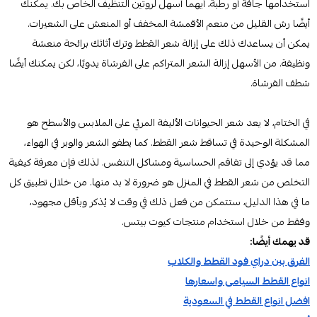
استخدامها جافة أو رطبة، أيهما أسهل لروتين التنظيف الخاص بك. يمكنك
أيضًا رش القليل من منعم الأقمشة المخفف أو المنعش على الشعيرات.
يمكن أن يساعدك ذلك على إزالة شعر القطط وترك أثاثك برائحة منعشة
ونظيفة. من الأسهل إزالة الشعر المتراكم على الفرشاة يدويًا، لكن يمكنك أيضًا
شطف الفرشاة.
في الختام، لا يعد شعر الحيوانات الأليفة المرئي على الملابس والأسطح هو
المشكلة الوحيدة في تساقط شعر القطط. كما يطفو الشعر والوبر في الهواء،
مما قد يؤدي إلى تفاقم الحساسية ومشاكل التنفس. لذلك فإن معرفة كيفية
التخلص من شعر القطط في المنزل هو ضرورة لا بد منها. من خلال تطبيق كل
ما في هذا الدليل، ستتمكن من فعل ذلك في وقت لا يُذكر وبأقل مجهود،
وفقط من خلال استخدام منتجات كيوت بيتس.
قد يهمك أيضًا:
الفرق بين دراي فود القطط والكلاب
انواع القطط السيامى واسعارها
افضل انواع القطط في السعودية