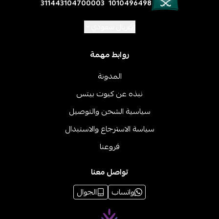
311443104700003
1010496498
ريال سعودي
روابط مهمة
المدونة
نبذه عن كيوت بيتس
سياسية الشحن والتوصيل
سياسة الاسترجاع والاستبدال
فروعنا
تواصل معنا
واتساب
الجوال