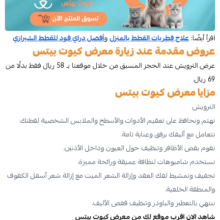
اقرأ أيضًا:
علاج فطريات القطط بالمنزل
و
أفضل دراي فود للقطط الشيرازي
عروض مقدمة عند زيارة معرض كيوت بيتس
عرض الترويش عند الحجز المسبق من خلال موقعنا بـ 58 ريال فقط بدلًا من
69 ريال.
مزايا معرض كيوت بيتس
الترويش
نهتم ونحافظ على تعقيم الأدوات والأسطح والملابس الشخصية لقطتك.
نتعامل مع أليفك برفق وعناية تامة.
نقوم بقص الأظافر وتنظيف حول العيون وداخل الأذنين.
نستخدم شامبوهات لنظافة عميقة ورائحة مميزة.
تجفيف وتمشيط لفك العقد وإزالة الشعر الميت مع إزالة شعر أسفل الكفوف
والمنطقة الخلفية.
ننتهي بالتعطير والباودر وتنظيف قفص الأليف.
شاهد الان اقرب موقع لك من معرض كيوت بيتس