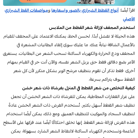
اقرأ أيضًا:
أنواع القطط الشيرازي بالصور واسعارها
و
مواصفات القط الشيرازي
الأصلي
استخدم المجفف لإزالة شعر القطط من الملابس
هذه الحيلة لا تفشل أبدًا. لحسن الحظ، يمكنك الاعتماد على المجفف للقيام
بالأعمال الشاقة نيابةً عنك. ما عليك سوى إلقاء البطانيات المشعرة في
المجفف ودع الحرارة والكهرباء الساكنة تسحب الشعر من البطانيات. يستغرق
الأمر بضع دقائق فقط حتى يزيل الشعر نفسه، والآن أنت حر في القيام بمهام
أخرى. فقط تذكر أن تقوم بتنظيف مرشح الوبر بشكل متكرر لأن كل شعر
القطط سوف يتراكم بسرعة.
كيفية التخلص من شعر القطط في المنزل بفرشاة ذات شعر خشن
على غرار القفازات المطاطية، يمكن للفرشاة ذات الشعر الخشن أن تجعل
تنظيف شعر القطط أسهل بكثير. تُستخدم الفرش ذات الشعر الخشن عادةً
لتنظيف السجاد والموكيت للتنظيف العميق. ومع ذلك، يمكن أيضًا استخدام
هذه الفرش لإزالة شعر القطط. إنها تخلق احتكاكًا أيضًا عند فركها على الأسطح
الناعمة وتستخدم الكهرباء الساكنة لالتقاط الشعر الشارد بسهولة. يمكن