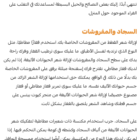
تنتهي أبدًا. إليك بعض النصائح والحيل البسيطة لمساعدتك في التغلب على
الفراء الموجود حول المنزل.
السجاد والمفروشات
لإزالة شعر القطط من المفروشات الخاصة بك، استخدم قفازًا مطاطيًا، مثل
النوع الذي ترتديه لغسل الأطباق. ما عليك سوى ترطيب القفاز وفرك راحة
يدك على سطح السجاد والمفروشات لإزالة شعر الحيوانات الأليفة. إذا لم يكن
لديك قفاز مطاطي، نقترح فرك إسفنجة مبللة برفق على المفروشات الخاصة
بك بدلًا من ذلك. في الواقع، يمكنك حتى استخدامها لإزالة الشعر الزائد من
جسم حيوانك الأليف نفسه. ما عليك سوى تمرير قفاز مطاطي أو قفاز
مصنوع خصيصًا لإزالة شعر الحيوانات الأليفة من متجر كيوت بيتس على
جسم قطتك وشاهد الشعر يلتصق بالقفاز بشكل ثابت.
على السجاد، جرب استخدام مكنسة ذات شعيرات مطاطية لتفكيك شعر
الحيوانات الأليفة من ألياف السجاد وكشطه في كومة يمكن التحكم فيها. إذا
لم يكن لديك هذا النوع من المكنسة، يمكن أيضًا استخدام ممسحة النوافذ.