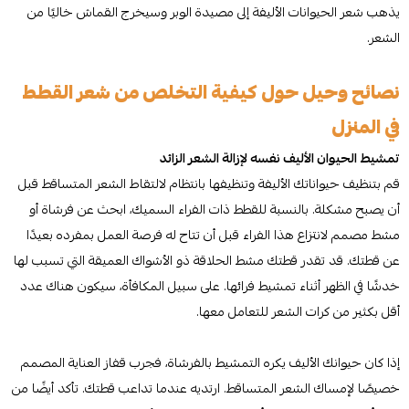
يذهب شعر الحيوانات الأليفة إلى مصيدة الوبر وسيخرج القماش خاليًا من
الشعر.
نصائح وحيل حول كيفية التخلص من شعر القطط
في المنزل
تمشيط الحيوان الأليف نفسه لإزالة الشعر الزائد
قم بتنظيف حيواناتك الأليفة وتنظيفها بانتظام لالتقاط الشعر المتساقط قبل
أن يصبح مشكلة. بالنسبة للقطط ذات الفراء السميك، ابحث عن فرشاة أو
مشط مصمم لانتزاع هذا الفراء قبل أن تتاح له فرصة العمل بمفرده بعيدًا
عن قطتك. قد تقدر قطتك مشط الحلاقة ذو الأشواك العميقة التي تسبب لها
خدشًا في الظهر أثناء تمشيط فرائها. على سبيل المكافأة، سيكون هناك عدد
أقل بكثير من كرات الشعر للتعامل معها.
إذا كان حيوانك الأليف يكره التمشيط بالفرشاة، فجرب قفاز العناية المصمم
خصيصًا لإمساك الشعر المتساقط. ارتديه عندما تداعب قطتك. تأكد أيضًا من