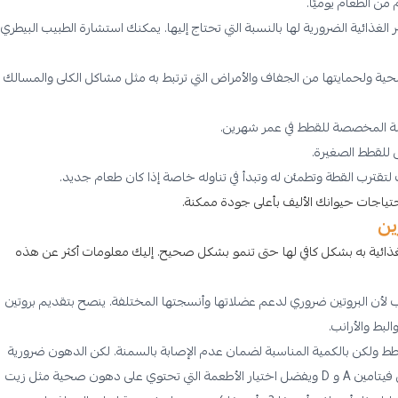
ذائية الضرورية لها بالنسبة التي تحتاج إليها. يمكنك استشارة الطبيب البيطري
ية ولحمايتها من الجفاف والأمراض التي ترتبط به مثل مشاكل الكلى والمسالك
عمة المخصصة للقطط في عمر شهرين.
 للقطط الصغيرة.
تقترب القطة وتطمئن له وتبدأ في تناوله خاصة إذا كان طعام جديد.
اجات حيوانك الأليف بأعلى جودة ممكنة.
ين
لغذائية به بشكل كافي لها حتى تنمو بشكل صحيح. إليك معلومات أكثر عن هذه
اب لأن البروتين ضروري لدعم عضلاتها وأنسجتها المختلفة. ينصح بتقديم بروتين
بط والأرانب.
 ولكن بالكمية المناسبة لضمان عدم الإصابة بالسمنة. لكن الدهون ضرورية
من أجل أن تساعد في امتصاص الفيتامينات التي تذوب في الدهون مثل فيتامين A و D ويفضل اختيار الأطعمة التي تحتوي على دهون صحية مثل زيت