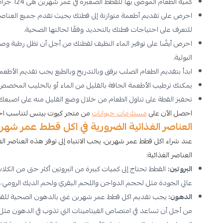
كمية الطعام الموصى بها للقطط الصغيرة في عمر شهرين هى 124 جرام من الطعام يوميًا.
احرص على تقديم أطعمة متوازنة إلى قطتك بحيث تقدم جميع العناصر الغ
للتعرف على احتياجات قطتك بالتحديد وفقًا لحالتها الصحية.
احرص أيضًا على توفير الماء النظيف لقطتك من أجل أن تظل رطبة وصح
البولية.
ابدأ بتقديم الطعام الصلب برفق وبالتدريج وبالطبع يجب تقديم الأط
يمكنك ترطيب الأطعمة الجافة بالقليل من الماء أو بالحليب المخصص
تحفيز القطة على تناول الطعام من خلال وضع القليل منه على اصبعك ل
احصل الآن على
مستلزمات حيوانات
من متجر كيوت بيتس لتناسب احتي
العناصر الغذائية الضرورية في اكل قطط عمر شهر
عند شراء اكل قطط عمر شهرين، يجب الانتباه إلى توفر هذه العناصر ا
العناصر الغذائية:
البروتين:
القطط تحتاج إلى كميات كبيرة من البروتين أكثر حتى من الكل
عالي الجودة مثل لحجم الدواجن واللحم البقري ولحم الديك الرومي وال
الدهون:
يجب تقديم اكل قطط عمر شهرين غني بالدهون الصحية للقطط