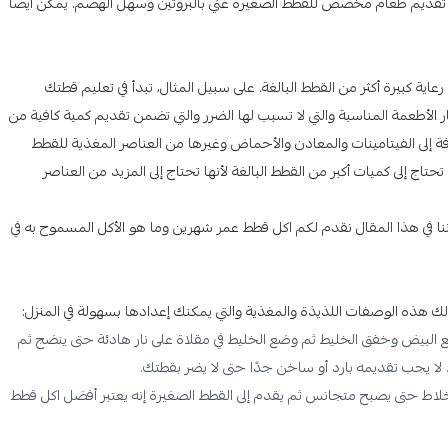
ضل تقديم طعام مخصص للقطط الصغيرة غني بالبروتين وسهل الهضم. يمكن أيضًا
عاية كبيرة أكثر من القطط البالغة. على سبيل المثال، تبدأ في تعليم قطتك
 الأطعمة المناسبة والتي لا تسبب لها الضرر والتي تضمن تقديم كمية كافية من
ة إلى الفيتامينات والمعادن والأحماض وغيرها من العناصر المغذية للقطط
تحتاج إلى كميات أكبر من القطط البالغة لأنها تحتاج إلى المزيد من العناصر
ننا في هذا المقال نقدم لكم اكل قطط عمر شهرين وما هو الأكل المسموح به في
ك هذه الوصفات اللذيذة والمغذية والتي يمكنك إعدادها بسهولة في المنزل:
بيض وخفق الخليط ثم وضع الخليط في مقلاة على نار هادئة حتى ينضج ثم
لا يجب تقديمه بارد أو ساخن جدًا حتى لا يضر بقطتك.
اط حتى يصبح متجانس ثم يقدم إلى القطط الصغيرة إنه يعتبر أفضل اكل قطط