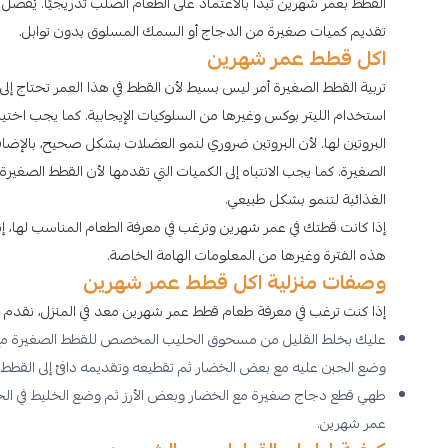
القطط بعمر شهرين تبدأ بالاعتماد على الطعام الصلب تدريجيًا. يُف
تقديم كميات صغيرة من الدجاج أو السمك المسلوق بدون توابل.
اكل قطط عمر شهرين
تربية القطط الصغيرة أمر ليس بسيط لأن القطط في هذا العمر تحتاج إلى ر
استخدام الليتر بوكس وغيرها من السلوكيات الإيجابية. كما يجب اختيار
البروتين لها. لأن البروتين ضروري لنمو العضلات بشكل صحيح، بالإضاف
الصغيرة. كما يجب الانتباه إلى الكميات التي تقدمها لأن القطط الصغيرة 
الغذائية لتنمو بشكل طبيعي.
إذا كانت قطتك في عمر شهرين وترغب في معرفة الطعام المناسب لها، إ
هذه الفترة وغيرها من المعلومات الهامة الخاصة.
وصفات منزلية اكل قطط عمر شهرين
إذا كنت ترغب في معرفة طعام قطط عمر شهرين معد في المنزل، نقدم ل
عليك بخلط القليل من مسحوق الحليب المخصص للقطط الصغيرة مع ال
وضع الجبن عليه مع بعض الخضار ثم تقطيعه وتقديمه دافئ إلى القطط. 
طهي قطع دجاج صغيرة مع الخضار وبعض الأرز ثم وضع الخليط في الخل
عمر شهرين.