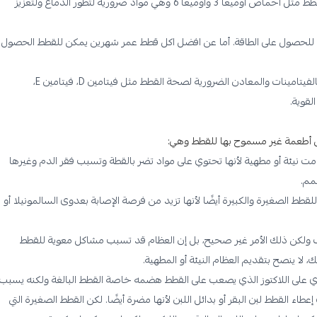
السمك. إن هذه الدهون غنية بالأحماض الدهنية الضرورية لصحة القطط مثل أحماض أوميغا 3 وأوميغا 6 وهي مواد ضرورية لتطور الدماغ ولتعزيز
ة للحصول على الطاقة. أما عن افضل اكل قطط عمر شهرين يمكن للقطط الحصول
احرص على تقديم اكل قطط عمر شهرين غني بالفيتامينات والمعادن الضرورية لصحة القطط مثل فيتامين D، فيتامين E،
لقوية.
ن أطعمة غير مسموح بها للقطط وهي:
مت نيئة أو مطهية لأنها تحتوي على مواد تضر بالقطة وتسبب فقر الدم وغيرها
مم.
لقطط الصغيرة والكبيرة أيضًا لأنها تزيد من فرصة الإصابة بعدوى السالمونيلا أو
اب ولكن ذلك الأمر غير صحيح، بل إن العظام قد تسبب مشاكل معوية للقطط
لا ينصح بتقديم العظام النيئة أو المطهية.
ي على اللاكتوز الذي يصعب على القطط هضمه خاصة القطط البالغة ولكنه يسبب
ء القطط لبن البقر أو بدائل اللبن لأنها مضرة أيضًا. لكن القطط الصغيرة التي