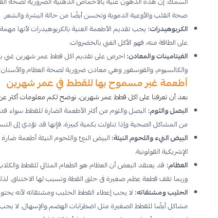
صحة القلب والأوعية الدموية وتحسن أيضًا من حالة البشرة والشعر.
الكربوهيدرات:
يجب تقديم الأطعمة الغنية بالكربوهيدرات لأنها مهم
على الطاقة منه، فهو الأكل الغني بالخضروات.
الفيتامينات والمعادن:
والكالسيوم، والفوسفور وهي معادن ضرورية لصحة العظام والأسنان ا
أطعمة غير مسموح بها للقطط في عمر شهرين
بعد أن تعرفنا على اكل قطط عمر شهرين، نوضح لكم معلومات أكثر ع
البصل والثوم:
البصل والثوم من أكثر الأطعمة الضارة للقطط سواء قد
من المشاكل الصحية وإذا تناولت بكمية كبيرة، فإنها قد تؤدي إلى التس
البيض النيء واللحوم النيئة:
البيض النيئ واللحوم النيئة أطعمة ضارة ل
الإشريكية القولونية.
العظام:
قد يعتقد البعض أن العظام هو الطعام المثالي للقطط والكل
وربما تقف قطعة عظم صغيرة فى حلق القطة وتسبب لها الاختناق. لذلك، 
الحليب ومشتقاته:
لا يجب إعطاء القطط الحليب ومشتقاته لأنه يحتو
مشاكل أيضًا للقطط الصغيرة مثل اضطرابات الهضم والإسهال. لا يجب إعطا