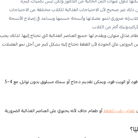
ا تناول عبوات اللبن الخالية من اللاكتوز ولكن ليس بكميات كبيرة.
 ذلك غير صحيح لأن الاحتياجات الغذائية للكلاب مختلفة عن الاحتياجات
ن الكلاب،إنه ضروري لنمو عضلاتها وأنسجة جسمها ويساعد في إصلاح الأنسجة
راكيدونيك أكثر من الكلاب.
 غذائي متوازن ويقدم لها جميع العناصر الغذائية التي تحتاج إليها. لذلك، يجب
البروتين عالي الجودة لأن القطط تحتاج إليه بشكل كبير من أجل نمو العضلات
يأكل القط في عمر شهرين طعامًا مخصصًا للقطط الصغيرة مثل الدراي فود أو الويت فود، ويمكن تقديم دجاج أو سمك مسلوق بدون توابل، مع 4–5
طعام رطب للقطط
أو طعام جاف، لأنه يحتوي على العناصر الغذائية الضرورية
ا؟