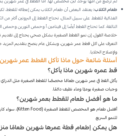
لم ترضع من أمها يوجد لبن مخصص لها. أما القطط في عمر شهرين يمكنه
طعام الكلاب:
يعتقد البعض أن طعام الكلاب يمكن إعطائه للقطط، لكن
الغذائية للقطط. على سبيل المثال، تحتاج القطط إلى البروتين أكثر م
التالفة. كما تحتاج القطط أيضًا إلى فيتامين أ وحمض التورين وحمض الأ
خلاصة القول، إن نمو القطط الصغيرة بشكل صحي يحتاج إلى تقديم نظام
التعرف على اكل قطط عمر شهرين، وبشكل عام ينصح بتقديم المزيد من 
ولإصلاح الخلايا.
أسئلة شائعة حول ماذا تأكل القطط عمر شهرين
قط عمره شهرين ماذا يأكل؟
وجبات صغيرة يوميًا وماء نظيف دائمًا.
ما هو أفضل طعام للقطط بعمر شهرين؟
أفضل طعام هو المخصص للقطط الصغيرة (Kitten Food)، سواء كان
للنمو السريع.
هل يمكن إطعام قطة عمرها شهرين طعامًا منزليً