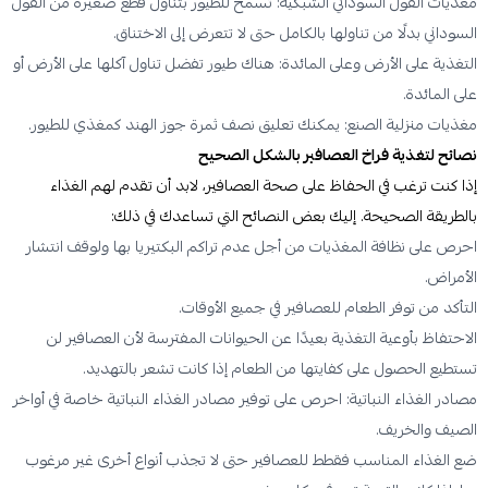
مغذيات الفول السوداني الشبكية: تسمح للطيور بتناول قطع صغيرة من الفول
السوداني بدلًا من تناولها بالكامل حتى لا تتعرض إلى الاختناق.
التغذية على الأرض وعلى المائدة: هناك طيور تفضل تناول آكلها على الأرض أو
على المائدة.
مغذيات منزلية الصنع: يمكنك تعليق نصف ثمرة جوز الهند كمغذي للطيور.
نصائح لتغذية فراخ العصافير بالشكل الصحيح
إذا كنت ترغب في الحفاظ على صحة العصافير، لابد أن تقدم لهم الغذاء
بالطريقة الصحيحة. إليك بعض النصائح التي تساعدك في ذلك:
احرص على نظافة المغذيات من أجل عدم تراكم البكتيريا بها ولوقف انتشار
الأمراض.
التأكد من توفر الطعام للعصافير في جميع الأوقات.
الاحتفاظ بأوعية التغذية بعيدًا عن الحيوانات المفترسة لأن العصافير لن
تستطيع الحصول على كفايتها من الطعام إذا كانت تشعر بالتهديد.
مصادر الغذاء النباتية: احرص على توفير مصادر الغذاء النباتية خاصة في أواخر
الصيف والخريف.
ضع الغذاء المناسب فقطط للعصافير حتى لا تجذب أنواع أخرى غير مرغوب