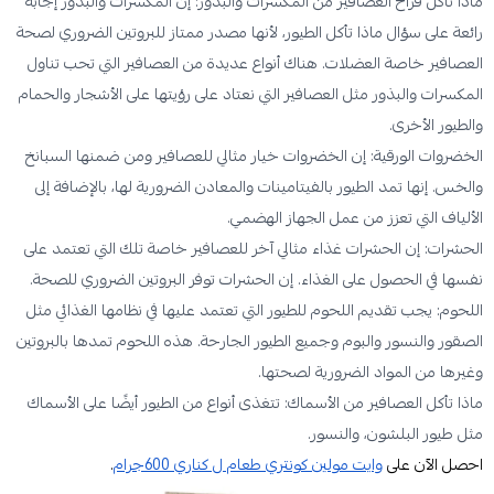
ماذا تأكل فراخ العصافير من المكسرات والبذور: إن المكسرات والبذور إجابة
رائعة على سؤال ماذا تأكل الطيور، لأنها مصدر ممتاز للبروتين الضروري لصحة
العصافير خاصة العضلات. هناك أنواع عديدة من العصافير التي تحب تناول
المكسرات والبذور مثل العصافير التي نعتاد على رؤيتها على الأشجار والحمام
والطيور الأخرى.
الخضروات الورقية: إن الخضروات خيار مثالي للعصافير ومن ضمنها السبانخ
والخس. إنها تمد الطيور بالفيتامينات والمعادن الضرورية لها، بالإضافة إلى
الألياف التي تعزز من عمل الجهاز الهضمي.
الحشرات: إن الحشرات غذاء مثالي آخر للعصافير خاصة تلك التي تعتمد على
نفسها في الحصول على الغذاء. إن الحشرات توفر البروتين الضروري للصحة.
اللحوم: يجب تقديم اللحوم للطيور التي تعتمد عليها في نظامها الغذائي مثل
الصقور والنسور والبوم وجميع الطيور الجارحة. هذه اللحوم تمدها بالبروتين
وغيرها من المواد الضرورية لصحتها.
ماذا تأكل العصافير من الأسماك: تتغذى أنواع من الطيور أيضًا على الأسماك
مثل طيور البلشون، والنسور.
احصل الآن على
وايت مولين كونتري طعام ل كناري 600جرام
.