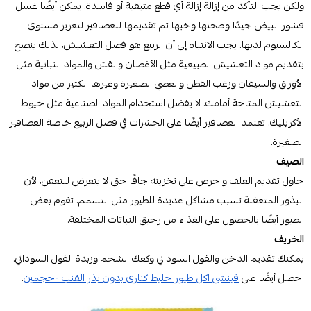
ولكن يجب التأكد من إزالة إزالة أي قطع متبقية أو فاسدة. يمكن أيضًا غسل
قشور البيض جيدًا وطحنها وخبها ثم تقديمها للعصافير لتعزيز مستوى
الكالسيوم لديها. يجب الانتباه إلى أن الربيع هو فصل التعشيش، لذلك ينصح
بتقديم مواد التعشيش الطبيعية مثل الأغصان والقش والمواد النباتية مثل
الأوراق والسيقان وزغب القطن والعصي الصغيرة وغيرها الكثير من مواد
التعشيش المتاحة أمامك. لا يفضل استخدام المواد الصناعية مثل خيوط
الأكريليك. تعتمد العصافير أيضًا على الحشرات في فصل الربيع خاصة العصافير
الصغيرة.
الصيف
حاول تقديم العلف واحرص على تخزينه جافًا حتى لا يتعرض للتعفن، لأن
البذور المتعفنة تسبب مشاكل عديدة للطيور مثل التسمم. تقوم بعض
الطيور أيضًا بالحصول على الغذاء من رحيق النباتات المختلفة.
الخريف
يمكنك تقديم الدخن والفول السوداني وكعك الشحم وزبدة الفول السوداني.
احصل أيضًا على
فينشى اكل طيور خليط كنارى بدون بذر القنب -حجمين
.