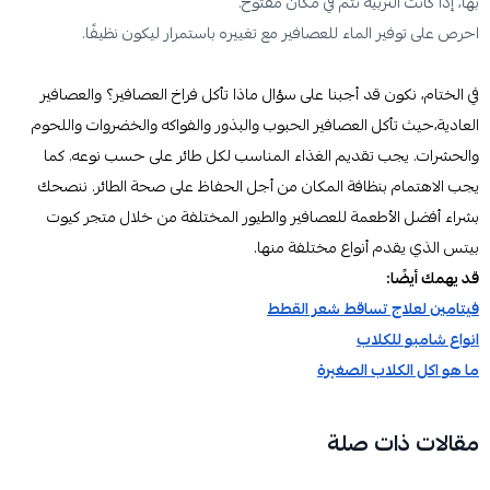
بها، إذا كانت التربية تتم في مكان مفتوح.
احرص على توفير الماء للعصافير مع تغييره باستمرار ليكون نظيفًا.
في الختام، نكون قد أجبنا على سؤال ماذا تأكل فراخ العصافير؟ والعصافير
العادية،حيث تأكل العصافير الحبوب والبذور والفواكه والخضروات واللحوم
والحشرات. يجب تقديم الغذاء المناسب لكل طائر على حسب نوعه. كما
يجب الاهتمام بنظافة المكان من أجل الحفاظ على صحة الطائر. ننصحك
بشراء أفضل الأطعمة للعصافير والطيور المختلفة من خلال متجر كيوت
بيتس الذي يقدم أنواع مختلفة منها.
قد يهمك أيضًا:
فيتامين لعلاج تساقط شعر القطط
انواع شامبو للكلاب
ما هو اكل الكلاب الصغيرة
مقالات ذات صلة