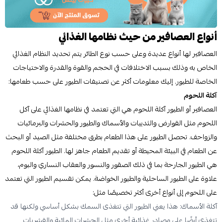
أنواع العصافير من حيث نظامها الغذائي
العصافير لها أنواع عديدة وعلى حسب نوع الطائر يتم تحديد النظام الغذائي
الخاص به وذلك بسبب الاختلافات في الحجم والقوة والقدرة والاحتياجات
الخاصة للطيور. إليك معلومات أكثر عن تصنيفات الطيور على حسب طعامها:
آكلة اللحوم
العصافير أو الطيور آكلة اللحوم هي التي تعتمد في نظامها الغذائي على آكل
اللحوم مثل القوارض والثدييات والأسماك والطيور والحشرات والبرمائيات
والزواحف. تحصل الطيور على هذا الطعام بطرق مختلفة مثل الصيد أو البحث
عن الطعام في البيئة المحيطة أو تقديم الطعام جاهز لها. الطيور آكلة اللحوم
هي الطيور الجارحة بما في ذلك الصقور والنسور والعقاب النساري والبوم،
علاوة على الطيور الساحلية والطيور الخواضة. يمكن تقسيم الطيور التي تعتمد
على اللحوم إلى أنواع أخرى أكثر تخصيصًا مثل:
آكلة الأسماك: هذا يعني الطيور التي تتغذى السمك بشكل أساسي ولكنها قد
تتغذى أيضًا على مصادر غذائية أخرى مثل الحشرات المائية والقشريات