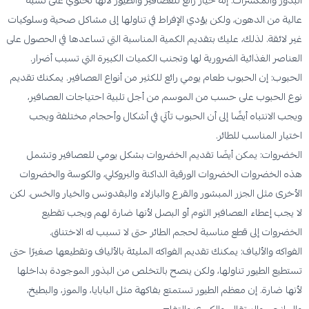
عالية من الدهون، ولكن يؤدي الإفراط في تناولها إلى مشاكل صحية وسلوكيات
غير لائقة. لذلك، عليك بتقديم الكمية المناسبة التي تساعدها في الحصول على
العناصر الغذائية الضرورية لها وتجنب الكميات الكبيرة التي تسبب أضرار.
الحبوب: إن الحبوب طعام يومي رائع للكثير من أنواع العصافير. يمكنك تقديم
نوع الحبوب على حسب من الموسم من أجل تلبية احتياجات العصافير،
ويجب الانتباه أيضًا إلى أن الحبوب تأتي في أشكال وأحجام مختلفة ويجب
اختيار المناسب للطائر.
الخضروات: يمكن أيضَا تقديم الخضروات بشكل يومي للعصافير وتشمل
هذه الخضروات الخضروات الورقية الداكنة والبروكلي، والكوسة والخضروات
الأخرى مثل الجزر المبشور والقرع والبازلاء والبقدونس والخيار والخس. لكن
لا يجب إعطاء العصافير الثوم أو البصل لأنها ضارة لهم ويجب تقطيع
الخضروات إلى قطع مناسبة لحجم الطائر حتى لا تسبب له الاختناق.
الفواكه والألياف: يمكنك تقديم الفواكه المليئة بالألياف وتقطيعها صغيرًا حتى
تستطيع الطيور تناولها، ولكن ينصح بالتخلص من البذور الموجودة بداخلها
لأنها ضارة. إن معظم الطيور تستمتع بفاكهة مثل البابايا، والموز، والبطيخ،
والمانجو، والبرتقال، والكيوي والتفاح.