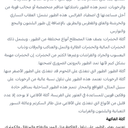
والرخويات. تتميز هذه الطيور بامتلاكها مناقير متخصصة أو مخالب قوية من
أجل مساعدتها في اصطياد الفرائس. هذه الطيور تشمل؛ العقاب النساري
والخرشنة والغاق والقطرس والبطريق. بالإضافة إلى طيور البلشون والبجع
والنوارس.
آكلة الحشرات: يصف هذا المصطلح أنواع مختلفة من الطيور ، ويشمل ذلك
الحشرات المائية والحشرات الطائرة والنمل والعناكب واليرقات وذباب
اليعسوب والجراد والفراشات وغيرها الكثير من الحشرات. إن الحشرات مهمة
بشكل كبير لأنها تمد الطيور بالبروتين الضروري لصحتها.
آكلة الطيور: الطيور التي تتغذى على اللحوم قد تتغذى على الطيور الأصغر منها.
آكلة الرخويات: تعتمد هذه الطيور على تناول نسبة عالية من الرخويات. على
سبيل المثال، القواقع والمحار. تتميز هذه الطيور الساحلية بمناقير حادة
وفكين قويين للمساعدة في العثور على الفريسة. آكلة الأفاعي: لا يوجد إلا عدد
قليل من الأنواع التي تتغذى على الأفاعي مثل طائر السكرتير وعائلة النسور
الثعبانية والبلشون والغرابيات.
آكلة الفاكهة
تعتمد بعض الطيور على تناول الفاكهة مثل الموز والتفاح والبرتقال والكمثرى