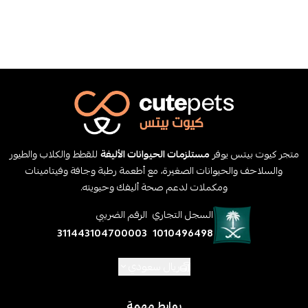
متجر كيوت بيتس يوفر
مستلزمات الحيوانات الأليفة
للقطط والكلاب والطيور
والسلاحف والحيوانات الصغيرة، مع أطعمة رطبة وجافة وفيتامينات
ومكملات لدعم صحة أليفك وحيويته.
السجل التجاري
الرقم الضريبي
311443104700003
1010496498
ريال سعودي
روابط مهمة