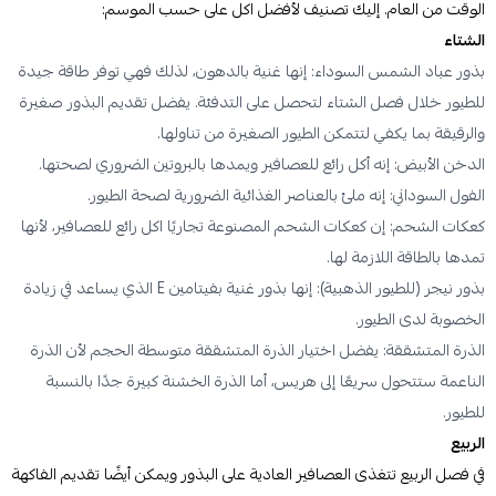
الوقت من العام. إليك تصنيف لأفضل اكل على حسب الموسم:
الشتاء
بذور عباد الشمس السوداء: إنها غنية بالدهون، لذلك فهي توفر طاقة جيدة
للطيور خلال فصل الشتاء لتحصل على التدفئة. يفضل تقديم البذور صغيرة
والرقيقة بما يكفي لتتمكن الطيور الصغيرة من تناولها.
الدخن الأبيض: إنه أكل رائع للعصافير ويمدها بالبروتين الضروري لصحتها.
الفول السوداني: إنه ملئ بالعناصر الغذائية الضرورية لصحة الطيور.
كعكات الشحم: إن كعكات الشحم المصنوعة تجاريًا اكل رائع للعصافير، لأنها
تمدها بالطاقة اللازمة لها.
بذور نيجر (للطيور الذهبية): إنها بذور غنية بفيتامين E الذي يساعد في زيادة
الخصوبة لدى الطيور.
الذرة المتشققة: يفضل اختيار الذرة المتشققة متوسطة الحجم لأن الذرة
الناعمة ستتحول سريعًا إلى هريس، أما الذرة الخشنة كبيرة جدًا بالنسبة
للطيور.
الربيع
في فصل الربيع تتغذى العصافير العادية على البذور ويمكن أيضًا تقديم الفاكهة