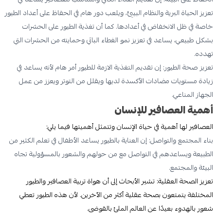
تعزيز الحياة البرية والنظام البيئي، ويلعب دور هام في الحفاظ على أعداد الطيور
خاصة في ظل الانخفاض في أعدادها. كما أن تغذية الطيور على الحشرات
بشكل طبيعي، يساعد في تعزيز نمو الغطاء الباتي وحمايته من الحشرات التي
تهدده.
تعزيز صحة الطيور: إن تقديم التغذية الازمة للطيور أمر هام لأنه يساعد في
زيادة مستويات مضادات الأكسدة لديها ويقلل من التوتر ويعزز من عمل
الجهاز المناعي.
أهمية العصافير للإنسان
العصافير لها أهمية في حياة الإنسان وتتمثل أهميتها فيما يلي:
بناء المجتمع والتواصل: إن العناية بالطيور يساعد الأطفال في تعلم الكثير من
الطبيعة ويساعدهم في التواصل مع من حولهم والشعور بالمسؤولية تجاه
البيئة والمجتمع.
تعزيز الصحة العقلية: تشير الأبحاث إلى أن هواة تربية العصافير والطيور
المختلفة يتمتعون بصحة عقلية أكثر من الآخرين. لأن هذه الطيور تعطي
شعور بالهدوء بعيدًا عن العالم الملئ بالقوضى.