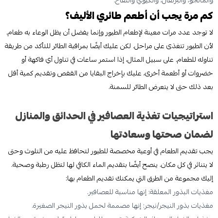
كم مرة يجب أن أطعم طائري الأليف؟
لا توجد عدد مرات معينة لإطعام الطيور وإنما يفضل أن يظل الوعاء به طعام.
لأن الطيور تتغذى على مراحل. لكن عليك أيضًا بمراقبة الطائر للتأكد من طريقة
تناوله للطعام. على سبيل المثال، إذا استمر ساعات في تناول أي فاكهة أو
خضروات أو أطعمة أخرى، عليك بإخراج البقايا من القفص وتقديم كمية أقل
بعد ذلك حتى لا يتعرض الطائر للسمنة.
استراتيجيات تغذية العصافير في الحدائق والمنازل
لضمان صحتها وسعادتها
يجب تقديم الطعام في أوعية مخصصة للطيور لتحافظ عليه من التلوث وحتى
لا يتناثر في كل مكان. ينصح أيضًا بتقديم الماء الكافي لها لتظل رطبة وصحية.
إليك مجموعة من الطرق التي يمكنك تقديم الطعام بها:
مغذيات البذور المعلقة: إنها مناسبة للعصافير.
مغذيات بذور النيجر/نيجر: إنها مصممة لحمل بذور النيجر الصغيرة.