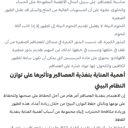
مناسبة للعصافير. على سبيل المثال، الأطعمة المطبوخة مثل
الحساء
والحلوى، علاوة على أن المستويات العالية من الملح والسكر قد تقتل الطيور
الصغيرة.
اللحوم النيئة: لا يفضل تقديم اللحوم النيئة إلى للطيور إلا إذا كانت آكلة
للحوم.
البذور الكبيرة. قد تتسبب البذور الكبيرة في مشاكل للعصافير الصغيرة من أن
تقف في حلقها وتتسبب في خنقها. لذلك، من المهم تقديم بذور صغيرة.
الأفوكادو: يحتوي على مادة البرسيسين التي يمكن أن تكون سامة للطيور.
الكافيين والكحول: إنها مواد ضارة على العصافير.
أهمية العناية بتغذية العصافير وتأثيرها على توازن
النظام البيئي
إن الاهتمام بتغذية العصافير أمر هام من أجل الحفاظ على صحتها وللحفاظ
على نوعها وبالتالي حفظ التوازن البيئي من خلال زيادة أعداد هذه الطيور
وزيادة مكافحة الحشرات. إليك مجموعة من أسباب أهمية العناية بتغذية
القطط:
الحفاظ على البيئة: إن تقديم الغذاء الكافي والمناسب للعصافير يساعد في