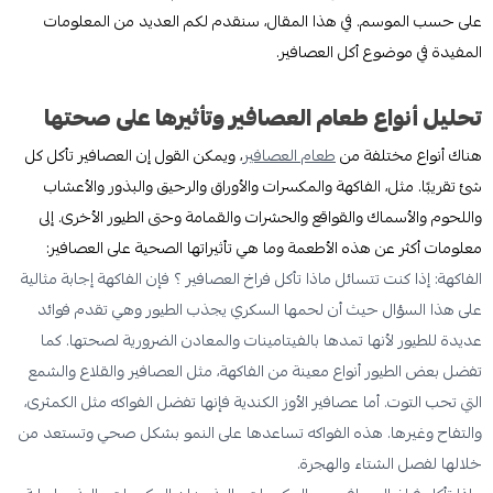
على حسب الموسم. في هذا المقال، سنقدم لكم العديد من المعلومات
المفيدة في موضوع أكل العصافير.
تحليل أنواع طعام العصافير وتأثيرها على صحتها
هناك أنواع مختلفة من
طعام العصافير
، ويمكن القول إن العصافير تأكل كل
شئ تقريبًا. مثل، الفاكهة والمكسرات والأوراق والرحيق والبذور والأعشاب
واللحوم والأسماك والقواقع والحشرات والقمامة وحتى الطيور الأخرى. إلى
معلومات أكثر عن هذه الأطعمة وما هي تأثيراتها الصحية على العصافير:
الفاكهة: إذا كنت تتسائل ماذا تأكل فراخ العصافير ؟ فإن الفاكهة إجابة مثالية
على هذا السؤال حيث أن لحمها السكري يجذب الطيور وهي تقدم فوائد
عديدة للطيور لأنها تمدها بالفيتامينات والمعادن الضرورية لصحتها. كما
تفضل بعض الطيور أنواع معينة من الفاكهة، مثل العصافير والقلاع والشمع
التي تحب التوت. أما عصافير الأوز الكندية فإنها تفضل الفواكه مثل الكمثرى،
والتفاح وغيرها. هذه الفواكه تساعدها على النمو بشكل صحي وتستعد من
خلالها لفصل الشتاء والهجرة.