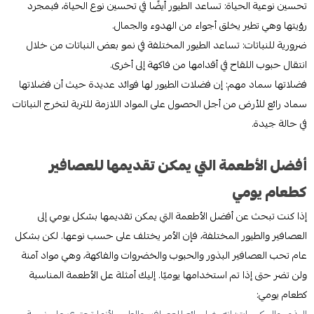
تحسين نوعية الحياة: تساعد الطيور أيضًا في تحسين نوع الحياة، فبمجرد
رؤيتها وهي تطير يخلق أجواء من الهدوء والجمال.
ضرورية للنباتات: تساعد الطيور المختلفة في نمو بعض النباتات من خلال
انتقال حبوب اللقاح في أقدامها من فاكهة إلى أخرى.
فضلاتها سماد مهم: إن فضلات الطيور لها فوائد عديدة حيث أن فضلاتها
سماد رائع للأرض من أجل الحصول على المواد اللازمة للتربة لتخرج النباتات
في حالة جيدة.
أفضل الأطعمة التي يمكن تقديمها للعصافير
كطعام يومي
إذا كنت تبحث عن أفضل الأطعمة التي يمكن تقديمها بشكل يومي إلى
العصافير والطيور المختلفة، فإن الأمر يختلف على حسب نوعها. لكن بشكل
عام تحب العصافير البذور والحبوب والخضروات والفاكهة، وهي مواد آمنة
ولن تضر حتى إذا تم استخدامها يوميًا. إليك أمثلة عل الأطعمة المناسبة
كطعام يومي:
البذور والمكسرات: إنه خيار رائع للعصافير والطيور لأنها تحتوي على نسبة