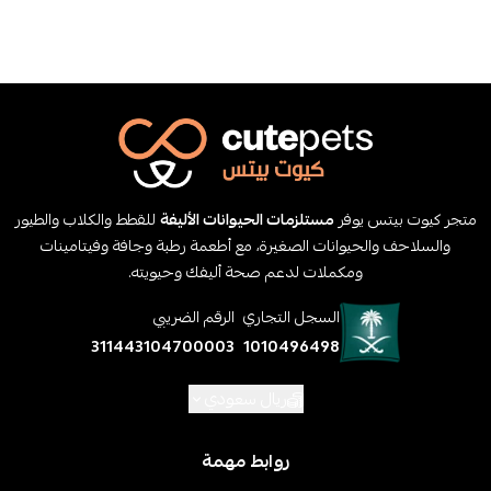
متجر كيوت بيتس يوفر
مستلزمات الحيوانات الأليفة
للقطط والكلاب والطيور
والسلاحف والحيوانات الصغيرة، مع أطعمة رطبة وجافة وفيتامينات
ومكملات لدعم صحة أليفك وحيويته.
السجل التجاري
الرقم الضريبي
311443104700003
1010496498
ريال سعودي
روابط مهمة