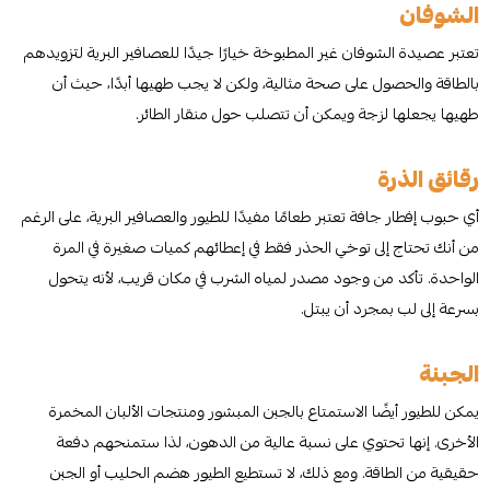
الشوفان
تعتبر عصيدة الشوفان غير المطبوخة خيارًا جيدًا للعصافير البرية لتزويدهم
بالطاقة والحصول على صحة مثالية، ولكن لا يجب طهيها أبدًا، حيث أن
طهيها يجعلها لزجة ويمكن أن تتصلب حول منقار الطائر.
رقائق الذرة
أي حبوب إفطار جافة تعتبر طعامًا مفيدًا للطيور والعصافير البرية، على الرغم
من أنك تحتاج إلى توخي الحذر فقط في إعطائهم كميات صغيرة في المرة
الواحدة. تأكد من وجود مصدر لمياه الشرب في مكان قريب، لأنه يتحول
بسرعة إلى لب بمجرد أن يبتل.
الجبنة
يمكن للطيور أيضًا الاستمتاع بالجبن المبشور ومنتجات الألبان المخمرة
الأخرى. إنها تحتوي على نسبة عالية من الدهون، لذا ستمنحهم دفعة
حقيقية من الطاقة. ومع ذلك، لا تستطيع الطيور هضم الحليب أو الجبن