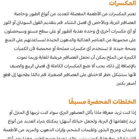
المكسرات
تعتبر المكسرات من الأطعمة المفضلة للعديد من أنواع الطيور، وخاصة
العصافير البرية، وبالأخص في فصل الشتاء. قم بتقديم الفول السوداني أو اللوز
أو أي مكسرات أخرى في وحدة تغذية الطيور أو على سطح مستوٍ وسيحصلون
على مجموعة من العناصر الغذائية والدهون الجيدة لمساعدتهم على التمتع
بصحة جيدة. لا تستخدم أي مكسرات مملحة أو محمصة لأن الكميات
الكبيرة من الملح يمكن أن تجعل العصافير مريضة للغاية وربما تموت.
بالإضافة إلى ذلك، يجب ألا تضع المكسرات الكاملة في فصلي الربيع والصيف
لأنها ستشكل خطر الاختناق على العصافير الصغيرة. قم دائمًا بطحنها إلى قطع
أصغر بكثير.
الخلطات المحضرة مسبقًا
إذا كنت تريد معرفة ماذا يأكل العصفور البري سواء كنت تربيها في المنزل أو
تريد إطعامها في البرية، ولجعل حياتك أسهل؛ يمكنك شراء العديد من أنواع
الديدان، ومزيج البذور، ولقيمات الشحم، وكرات الدهون، والمزيد من الأطعمة
اللذيذة التي نوفرها في كيوت بيتس والتي تحبها جميع الطيور. وهذا يعني أنك