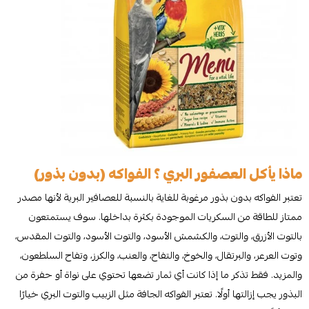
ماذا يأكل العصفور البري ؟ الفواكه (بدون بذور)
تعتبر الفواكه بدون بذور مرغوبة للغاية بالنسبة للعصافير البرية لأنها مصدر
ممتاز للطاقة من السكريات الموجودة بكثرة بداخلها. سوف يستمتعون
بالتوت الأزرق، والتوت، والكشمش الأسود، والتوت الأسود، والتوت المقدس،
وتوت العرعر، والبرتقال، والخوخ، والتفاح، والعنب، والكرز، وتفاح السلطعون،
والمزيد. فقط تذكر ما إذا كانت أي ثمار تضعها تحتوي على نواة أو حفرة من
البذور يجب إزالتها أولًا. تعتبر الفواكه الجافة مثل الزبيب والتوت البري خيارًا