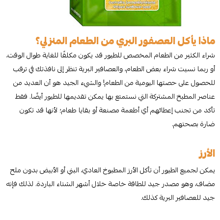
ماذا يأكل العصفور البري من الطعام المنزلي؟
شراء الكثير من الطعام المخصص للطيور قد يكون مكلفًا للغاية طوال الوقت،
أو ربما نسيت شراء بعض الطعام، والعصافير البرية تنظر إلى نافذتك في ترقب
للحصول على حصتها اليومية من الطعام! والشيء الجيد هو أن العديد من
عناصر المطبخ المشتركة التي نستمتع بها يمكن تقديمها للطيور أيضًا. فقط
تأكد من تجنب إعطائهم أي أطعمة مصنعة أو بقايا طعام؛ لأنها قد تكون
ضارة بصحتهم.
الأرز
يمكن لجميع الطيور أن تأكل الأرز المطبوخ العادي، البني أو الأبيض بدون ملح
مضاف، وهو مصدر جيد للطاقة خاصة خلال أشهر الشتاء الباردة. لذلك فإنه
جيد للعصافير البرية كذلك.