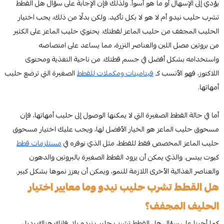
يؤدي إلى الإسهال أو ما هو أسوأ. ولذلك فإن الإجابة على سؤال هل القطط
تشرب حليب نيدو أم لا هو لا بكل تأكيد. ولكن بدلًا من ذلك، يجب اختيار
الحليب المجفف من حليب الماعز لقطتك. يحتوي حليب الماعز على الكثير
من بروتين مصل اللبن والعناصر النزرة، مما يساعد على امتصاصه
واستخدامه بشكل أفضل في جسم قطتك. من ناحية التغذية ومحتوى
اللاكتوز، فهو الأنسب كـ
فيتامينات ومكملات للقطط
الصغيرة التي ترضع حليب
أمهاتها.
أما في حالة القطط الصغيرة التي لا يمكنها الوصول إلى حليب أمهاتها، فإن
مسحوق حليب الماعز هو الخيار الأفضل لها، ويجب عليك اختيار مسحوق
حليب الماعز المخصص فقط للقطط، مثل الذي نوفره في
مستلزمات قطط
كيوت بيتس. والذي يمكن أن يزود القطط الصغيرة بالبروتين والدهون
والعناصر الغذائية الأخرى اللازمة للنمو، ويمكن أن يعزز نموها بشكل كبير.
هل القطط تشرب حليب نيدو وما معايير اختيار
الحليف المجفف؟
كما أجبنا على سؤال هل القطط تشرب حليب نيدو بلا، فإنك هناك بديل