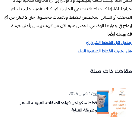
بدائل آمنة ليست سامة بطبيعتها، ولا تؤدي إلى أي مخاوف صحية تهدد
حياتها. لذا، إذا كانت قطتك تشتهي الحليب، فيمكنك تقديم حليب الماعز
المجفف أو السائل المخصص للقطط، وبكميات محسوبة حتى لا تعاني من أي
إزعاج في جهازها الهضمي. احصل عليه الآن من كيوت بيتس بأعلى جودة.
قد يهمك أيضًا:
جدول اكل القطط الشيرازي
هل تشرب القطط الصغيرة الماء
مقالات ذات صلة
17 فبراير 2026
قطط سكوتش فولد: الصفات، العيوب، السعر
وطريقة العناية