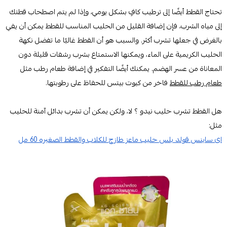
تحتاج القطط أيضًا إلى ترطيب كافٍ بشكل يومي، وإذا لم يتم اصطحاب قطتك
إلى مياه الشرب، فإن إضافة القليل من الحليب المناسب للقطط يمكن أن يفي
بالغرض في جعلها تشرب أكثر. والسبب هو أن القطط غالبًا ما تفضل نكهة
الحليب الكريمية على الماء، ويمكنها الاستمتاع بشرب رشفات قليلة دون
المعاناة من عسر الهضم. يمكنك أيضًا التفكير في إضافة طعام رطب مثل
طعام رطب للقطط
فاخر من كيوت بيتس للحفاظ على رطوبتها.
هل القطط تشرب حليب نيدو ؟ لا، ولكن يمكن أن تشرب بدائل آمنة للحليب
مثل:
اى ساينس قولد بلس حليب ماعز طازج للكلاب والقطط الصغيره 60 مل