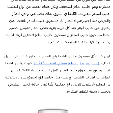
ممتاز له وهو حليب الماعز المجفف. ولكن هناك العديد من أنواع الحليب
حليب الماعز للحيوانات الأليفة في السوق، لذلك يجب على توخي الحذر
والحرص عند اختيارهم. لا تختار أبدًا مسحوق حليب الماعز للقطط الذي
يحتوي على حليب البقر. بعد كل شيء، يقوم بعض التجار عديمي الضمير
بخلط مسحوق حليب الماعز في مسحوق حليب الماعز لتحقيق الربح، لذلك
يجب عليك قراءة قائمة المكونات عند الشراء.
فهل هناك أي مسحوق حليب للقطط يلبي المعايير؟ بالطبع هناك. على سبيل
المثال،
اى ساينس حليب ماعز معقم للقطط - 245 مل
كيوت بيتس للقطط
الصغيرة غني بمسحوق حليب الماعز كامل الدسم بنسبة 100%. كما أن
المؤشرات الغذائية الشاملة بع غنية جدًا، خاصة التي تحتوي على البريبايوتك
من الفركتو-أوليغوساكاريد، والتي يمكنها أيضًا تعزيز حركية الجهاز الهضمي
وتحسين مناعة القطط الصغيرة.