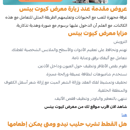
عروض مقدمة عند زيارة معرض كيوت بيتس
غرفة مجهزة للعب مع الحيوانات وتعليمهم الطريقة المثلى للتعامل مع هذه
الكائنات، مع العلم أن الدخول عليها برسوم مع صورة وهدية تذكارية.
مزايا معرض كيوت بيتس
الترويش
نهتم ونحافظ على تعقيم الأدوات والأسطح والملابس الشخصية لقطتك.
نتعامل مع أليفك برفق وعناية تامة.
نقوم بقص الأظافر وتنظيف حول العيون وداخل الأذنين.
نستخدم شامبوهات لنظافة عميقة ورائحة مميزة.
تجفيف وتمشيط لفك العقد وإزالة الشعر الميت مع إزالة شعر أسفل الكفوف
والمنطقة الخلفية.
ننتهي بالتعطير والباودر وتنظيف قفص الأليف.
شاهد الان اقرب موقع لك من معرض كيوت بيتس
هنا
هل القطط تشرب حليب نيدو ومتى يمكن إطعامها