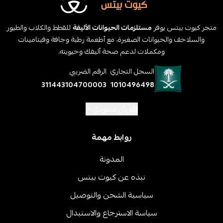
متجر كيوت بيتس يوفر
مستلزمات الحيوانات الأليفة
للقطط والكلاب والطيور
والسلاحف والحيوانات الصغيرة، مع أطعمة رطبة وجافة وفيتامينات
ومكملات لدعم صحة أليفك وحيويته.
السجل التجاري
الرقم الضريبي
311443104700003
1010496498
ريال سعودي
روابط مهمة
المدونة
نبذه عن كيوت بيتس
سياسية الشحن والتوصيل
سياسة الاسترجاع والاستبدال